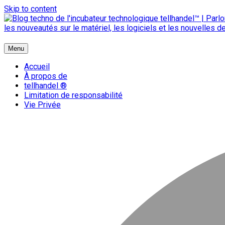
Skip to content
{ + }
Menu
blog technologique du hub | migration GNU Linux
Accueil
À propos de
tellhandel ®
Limitation de responsabilité
Vie Privée