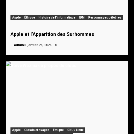
Apple
Éthique
Histoire de l'informatique
IBM
Personnages célèbres
Apple et l’Apparition des Surhommes
admin
janvier 24, 2024
0
Apple
Clouds et nuages
Éthique
GNU / Linux