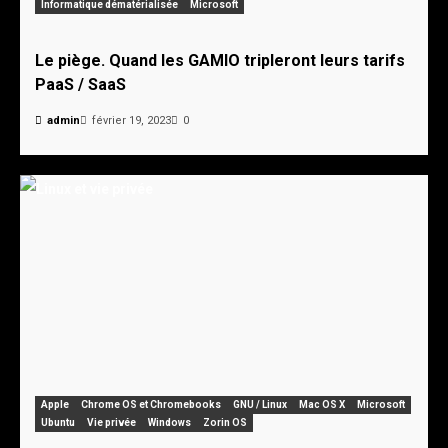
Informatique dématérialisée
Microsoft
Le piège. Quand les GAMIO tripleront leurs tarifs
PaaS / SaaS
admin
février 19, 2023
0
Apple
Chrome OS et Chromebooks
GNU / Linux
Mac OS X
Microsoft
Ubuntu
Vie privée
Windows
Zorin OS