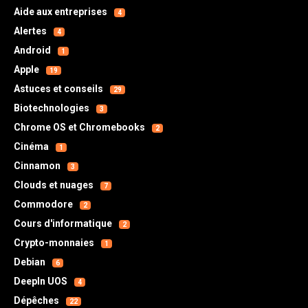
Aide aux entreprises
4
Alertes
4
Android
1
Apple
19
Astuces et conseils
29
Biotechnologies
3
Chrome OS et Chromebooks
2
Cinéma
1
Cinnamon
3
Clouds et nuages
7
Commodore
2
Cours d'informatique
2
Crypto-monnaies
1
Debian
6
DeepIn UOS
4
Dépêches
22