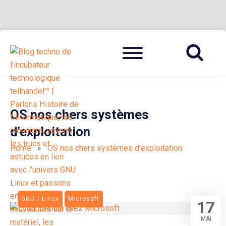
Skip
Menu
to
BLOG TECHNOLOGIQUE DU HUB | MIGRATION GNU LINUX
{ + }
content
OS nos chers systèmes
d’exploitation
Home
»
OS nos chers systèmes d'exploitation
GNU / Linux
Microsoft
17
MAI