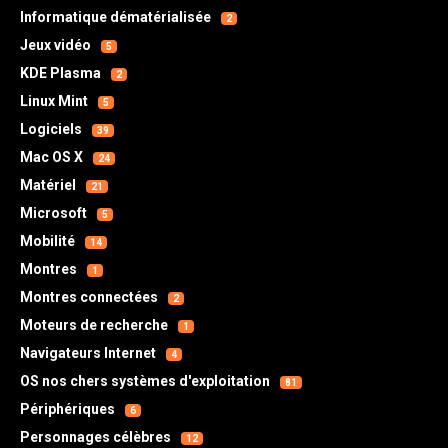
Informatique dématérialisée
2
Jeux vidéo
5
KDE Plasma
2
Linux Mint
5
Logiciels
39
Mac OS X
24
Matériel
21
Microsoft
5
Mobilité
14
Montres
1
Montres connectées
2
Moteurs de recherche
1
Navigateurs Internet
4
OS nos chers systèmes d'exploitation
81
Périphériques
6
Personnages célèbres
12