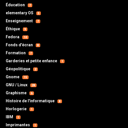
Éducation
7
elementary OS
5
Enseignement
7
Éthique
9
Fedora
10
Fonds d'écran
8
Formation
7
Garderies et petite enfance
1
Géopolitique
2
Gnome
15
GNU / Linux
28
Graphisme
6
Histoire de l'informatique
8
Horlogerie
1
IBM
1
Imprimantes
1