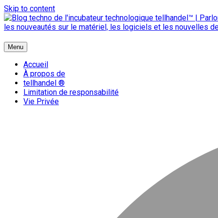
Skip to content
{ + }
Menu
blog technologique du hub | migration GNU Linux
Accueil
À propos de
tellhandel ®
Limitation de responsabilité
Vie Privée