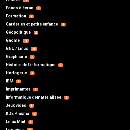
10
Fonds d'écran
8
Formation
7
Garderies et petite enfance
1
Géopolitique
2
Gnome
15
GNU / Linux
28
Graphisme
6
Histoire de l'informatique
8
Horlogerie
1
IBM
1
Imprimantes
1
Informatique dématérialisée
2
Jeux vidéo
5
KDE Plasma
2
Linux Mint
5
Logiciels