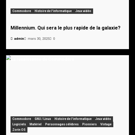
Commodore
Histoire de l'informatique
Jeux vidéo
Millennium. Qui sera le plus rapide de la galaxie?
admin
mars 30, 2025
0
Commodore
GNU / Linux
Histoire de l'informatique
Jeux vidéo
Logiciels
Matériel
Personnages célèbres
Pionniers
Vintage
Zorin OS