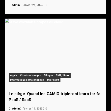
admin
janvier 24, 2024
0
Apple
Clouds et nuages
Éthique
GNU / Linux
Informatique dématérialisée
Microsoft
Le piège. Quand les GAMIO tripleront leurs tarifs
PaaS / SaaS
admin
février 19, 2023
0