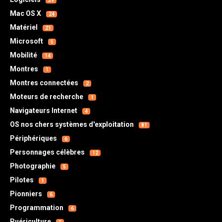
39
Mac OS X
24
Matériel
21
Microsoft
5
Mobilité
14
Montres
1
Montres connectées
2
Moteurs de recherche
1
Navigateurs Internet
4
OS nos chers systèmes d'exploitation
81
Périphériques
6
Personnages célèbres
12
Photographie
5
Pilotes
1
Pionniers
6
Programmation
6
Puériculture