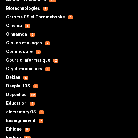
29
Biotechnologies
3
Chrome OS et Chromebooks
2
Cinéma
1
Cinnamon
3
Clouds et nuages
7
Commodore
2
Cours d'informatique
2
Crypto-monnaies
1
Debian
6
DeepIn UOS
4
Dépêches
22
Éducation
7
elementary OS
5
Enseignement
7
Éthique
9
Fedora