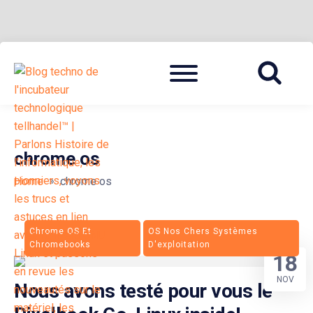
Skip
Menu
to
BLOG TECHNOLOGIQUE DU HUB | MIGRATION GNU LINUX
{ + }
content
chrome os
»
Home
chrome os
Chrome OS Et
OS Nos Chers Systèmes
Chromebooks
D'exploitation
18
NOV
Nous avons testé pour vous le