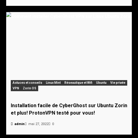
Astuces et conseils
Linux Mint
Réseautique et Wifi
Ubuntu
Vie privée
VPN
Zorin OS
Installation facile de CyberGhost sur Ubuntu Zorin
et plus! ProtonVPN testé pour vous!
admin
mai 27, 2022
0