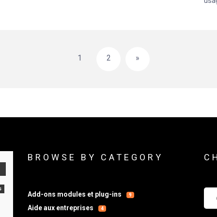
usag
1
2
»
BROWSE BY CATEGORY
C
s
Che
Add-ons modules et plug-ins
9
Aide aux entreprises
4