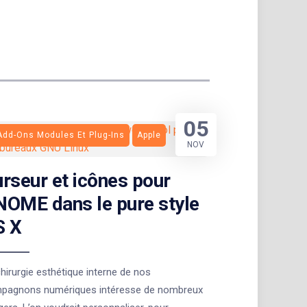
05
Add-Ons Modules Et Plug-Ins
Apple
NOV
rseur et icônes pour
OME dans le pure style
S X
hirurgie esthétique interne de nos
pagnons numériques intéresse de nombreux