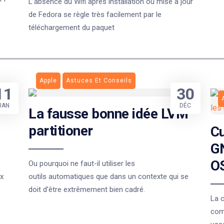
L’absence du Wifi après installation ou mise à jour
de Fedora se règle très facilement par le
téléchargement du paquet
Apple
Astuces Et Conseils
11
30
JAN
DÉC
La fausse bonne idée LVM
partitioner
Cu
GN
O
Ou pourquoi ne faut-il utiliser les
.x
outils automatiques que dans un contexte qui se
doit d’être extrêmement bien cadré.
La c
com