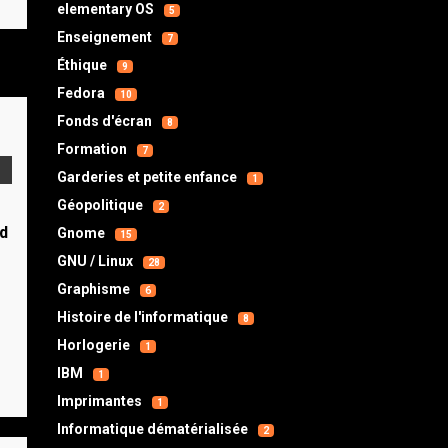
elementary OS
5
Enseignement
7
Éthique
9
Fedora
10
Fonds d'écran
8
Formation
7
Garderies et petite enfance
1
Géopolitique
2
d
Gnome
15
GNU / Linux
28
s
Graphisme
6
Histoire de l'informatique
8
Horlogerie
1
IBM
1
Imprimantes
1
Informatique dématérialisée
2