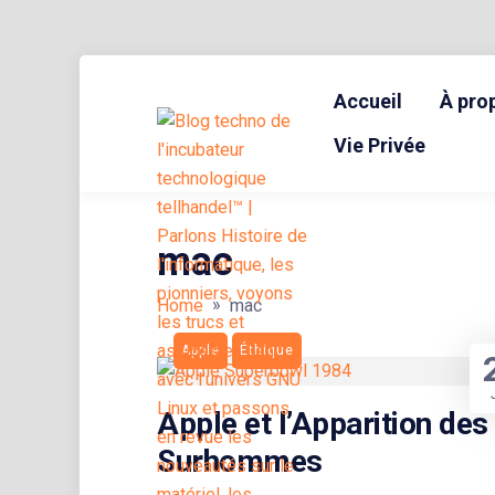
Skip
to
Accueil
À pro
content
BLOG TECHNOLOGIQUE DU HUB | MIGRATION GNU LINUX
{ + }
Vie Privée
mac
»
Home
mac
Apple
Éthique
Apple et l’Apparition des
Surhommes