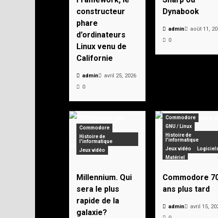
constructeur
Dynabook
phare
admin
août 11, 2
d’ordinateurs
0
Linux venu de
Californie
admin
avril 25, 2026
0
Commodore
GNU / Linux
Commodore
Histoire de
Histoire de
l'informatique
l'informatique
Jeux vidéo
Logiciel
Jeux vidéo
Matériel
Personnages célèbre
Pionniers
Vintage
Millennium. Qui
Commodore 7
Zorin OS
sera le plus
ans plus tard
rapide de la
admin
avril 15, 20
galaxie?
0