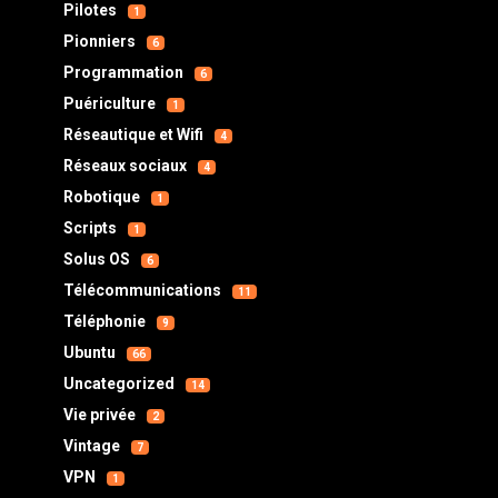
Pilotes
1
Pionniers
6
Programmation
6
Puériculture
1
Réseautique et Wifi
4
Réseaux sociaux
4
Robotique
1
Scripts
1
Solus OS
6
Télécommunications
11
Téléphonie
9
Ubuntu
66
Uncategorized
14
Vie privée
2
Vintage
7
VPN
1