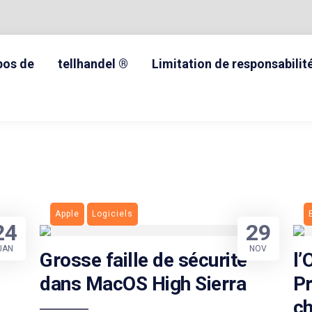
pos de
tellhandel ®
Limitation de responsabilit
Apple
Logiciels
24
29
JAN
NOV
Grosse faille de sécurité
l’
dans MacOS High Sierra
Pr
c