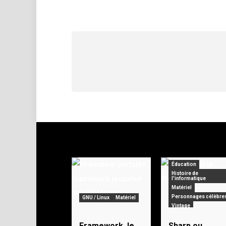
Pagination
des
publications
Éducation
Histoire de
l'informatique
Matériel
Personnages célèbre
GNU / Linux
Matériel
Vintage
Framework, le
Sharp ou