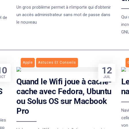
Un gros problème permet à n’importe qui d’obtenir
un accès administrateur sans mot de passe dans
Qui 
l de
le nouveau
incr
GNU
Apple
Astuces Et Conseils
10
12
OCT
JUIL
Quand le Wifi joue à cache-
Le
S
cache avec Fedora, Ubuntu
na
ou Solus OS sur Macbook
Pro
Navi
cell
les
von
app