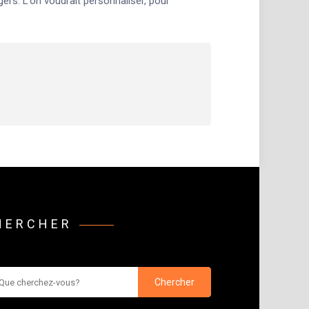
ers. L’on voudrait personnaliser, pour
HERCHER
rcher