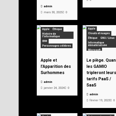
admin
mars 30, 2025
0
Apple
Apple
Éthique
Clouds et nuages
Histoire de
l'informatique
Éthique
GNU / Linux
IBM
Informatique
dématérialisée
Personnages célèbres
Microsoft
Apple et
Le piège. Quan
l’Apparition des
les GAMIO
Surhommes
tripleront leur
tarifs PaaS /
admin
SaaS
janvier 24, 2024
0
admin
février 19, 2023
0