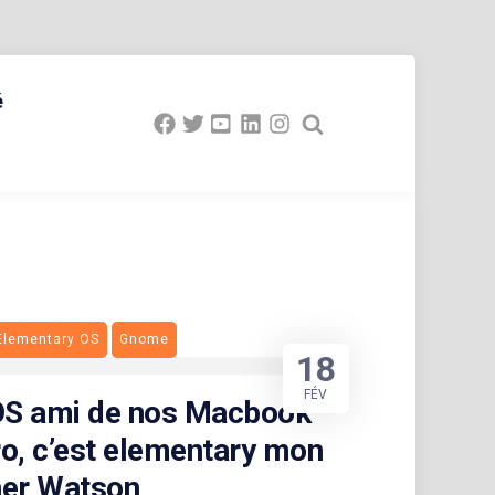
é
Elementary OS
Gnome
18
FÉV
OS ami de nos Macbook
o, c’est elementary mon
her Watson