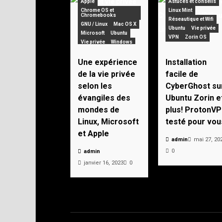
Apple
Astuces et conseils
Chrome OS et
Linux Mint
Chromebooks
Réseautique et Wifi
GNU / Linux
Mac OS X
Ubuntu
Vie privée
Microsoft
Ubuntu
VPN
Zorin OS
Vie privée
Windows
Zorin OS
Une expérience
Installation
de la vie privée
facile de
selon les
CyberGhost su
évangiles des
Ubuntu Zorin e
mondes de
plus! ProtonV
Linux, Microsoft
testé pour vou
et Apple
admin
mai 27, 20
0
admin
janvier 16, 2023
0