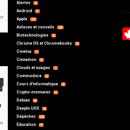
Alertes
4
Android
1
025
Apple
19
Astuces et conseils
29
Biotechnologies
3
Chrome OS et Chromebooks
2
Cinéma
1
Cinnamon
3
Clouds et nuages
7
Commodore
2
Cours d'informatique
2
s
Crypto-monnaies
1
s
Debian
6
0
DeepIn UOS
4
Dépêches
22
24
Éducation
7