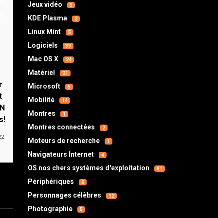
Jeux vidéo
5
KDE Plasma
2
Linux Mint
5
Logiciels
39
Mac OS X
24
Matériel
21
r
Microsoft
5
t
Mobilité
14
PN
Montres
1
s!
Montres connectées
2
22
Moteurs de recherche
1
Navigateurs Internet
4
OS nos chers systèmes d'exploitation
81
Périphériques
6
Personnages célèbres
12
Photographie
5