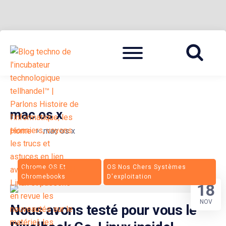
Skip
Menu
to
BLOG TECHNOLOGIQUE DU HUB | MIGRATION GNU LINUX
{ + }
content
mac os x
»
Home
mac os x
Chrome OS Et
OS Nos Chers Systèmes
Chromebooks
D'exploitation
18
NOV
Nous avons testé pour vous le