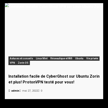
Astuces et conseils
Linux Mint
Réseautique et Wifi
Ubuntu
Vie privée
VPN
Zorin OS
Installation facile de CyberGhost sur Ubuntu Zorin
et plus! ProtonVPN testé pour vous!
admin
mai 27, 2022
0