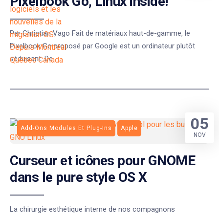
Pixelbook Go, Linux inside!
Par Christian Vago Fait de matériaux haut-de-gamme, le
Pixelbook Go proposé par Google est un ordinateur plutôt
séduisant. De
05
Add-Ons Modules Et Plug-Ins
Apple
NOV
Curseur et icônes pour GNOME
dans le pure style OS X
La chirurgie esthétique interne de nos compagnons