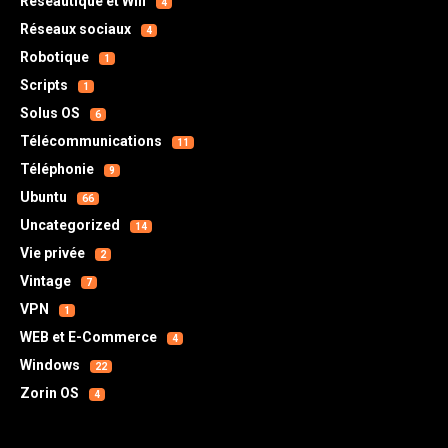
Réseautique et Wifi
4
Réseaux sociaux
4
Robotique
1
Scripts
1
Solus OS
6
Télécommunications
11
Téléphonie
9
Ubuntu
66
Uncategorized
14
Vie privée
2
Vintage
7
VPN
1
WEB et E-Commerce
4
Windows
22
Zorin OS
4