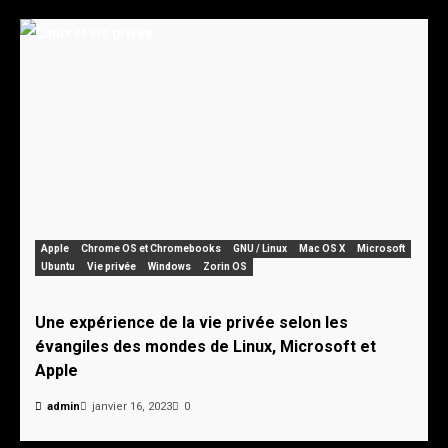
Apple
Chrome OS et Chromebooks
GNU / Linux
Mac OS X
Microsoft
Ubuntu
Vie privée
Windows
Zorin OS
Une expérience de la vie privée selon les
évangiles des mondes de Linux, Microsoft et
Apple
admin
janvier 16, 2023
0