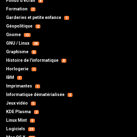
Fonds d'écran
8
Formation
7
Garderies et petite enfance
1
Géopolitique
2
Gnome
15
GNU / Linux
28
Graphisme
6
Histoire de l'informatique
8
Horlogerie
1
IBM
1
Imprimantes
1
Informatique dématérialisée
2
Jeux vidéo
5
KDE Plasma
2
Linux Mint
5
Logiciels
39