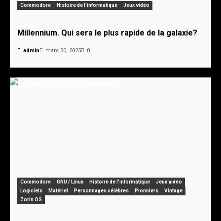
Commodore
Histoire de l'informatique
Jeux vidéo
Millennium. Qui sera le plus rapide de la galaxie?
admin
mars 30, 2025
0
Commodore
GNU / Linux
Histoire de l'informatique
Jeux vidéo
Logiciels
Matériel
Personnages célèbres
Pionniers
Vintage
Zorin OS