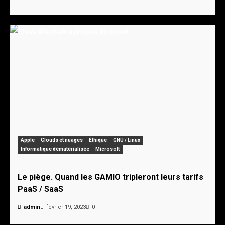
Apple
Clouds et nuages
Éthique
GNU / Linux
Informatique dématérialisée
Microsoft
Le piège. Quand les GAMIO tripleront leurs tarifs
PaaS / SaaS
admin
février 19, 2023
0