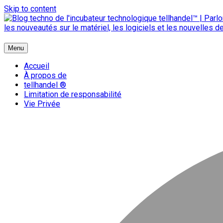
Skip to content
{ + }
Menu
blog technologique du hub | migration GNU Linux
Accueil
À propos de
tellhandel ®
Limitation de responsabilité
Vie Privée