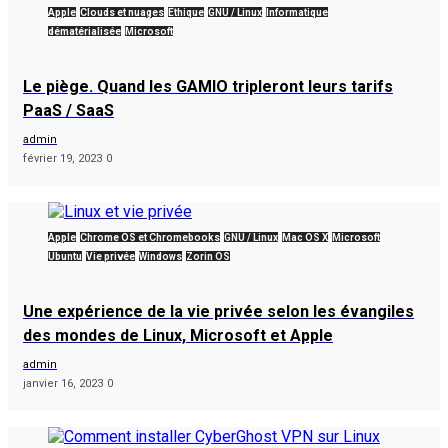
Apple
Clouds et nuages
Éthique
GNU / Linux
Informatique
dématérialisée
Microsoft
Le piège. Quand les GAMIO tripleront leurs tarifs
PaaS / SaaS
admin
février 19, 2023
0
Apple
Chrome OS et Chromebooks
GNU / Linux
Mac OS X
Microsoft
Ubuntu
Vie privée
Windows
Zorin OS
Une expérience de la vie privée selon les évangiles
des mondes de Linux, Microsoft et Apple
admin
janvier 16, 2023
0