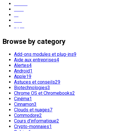
Ubuntu
Linux
os
GNU
apple
Browse by category
Add-ons modules et plug-ins
9
Aide aux entreprises
4
Alertes
4
Android
1
Apple
19
Astuces et conseils
29
Biotechnologies
3
Chrome OS et Chromebooks
2
Cinéma
1
Cinnamon
3
Clouds et nuages
7
Commodore
2
Cours d'informatique
2
Crypto-monnaies
1