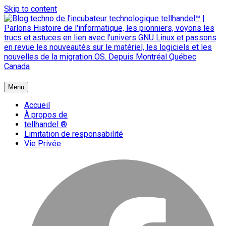
Skip to content
{ + }
Menu
blog technologique du hub | migration GNU Linux
Accueil
À propos de
tellhandel ®
Limitation de responsabilité
Vie Privée