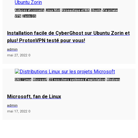
Astuces et conseils
Linux Mint
Réseautique et Wifi
Ubuntu
Vie privée
VPN
Zorin OS
Installation facile de CyberGhost sur Ubuntu Zorin et
plus! ProtonVPN testé pour vous!
admin
mai 27, 2022
0
GNU / Linux
Microsoft
OS nos chers systèmes d'exploitation
Windows
Microsoft, fan de Linux
admin
mai 17, 2022
0
popular tags