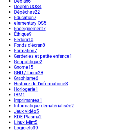
Debian
6
DeepIn UOS
4
Dépêches
22
Éducation
7
elementary OS
5
Enseignement
7
Éthique
9
Fedora
10
Fonds d'écran
8
Formation
7
Garderies et petite enfance
1
Géopolitique
2
Gnome
15
GNU / Linux
28
Graphisme
6
Histoire de l'informatique
8
Horlogerie
1
IBM
1
Imprimantes
1
Informatique dématérialisée
2
Jeux vidéo
5
KDE Plasma
2
Linux Mint
5
Logiciels
39