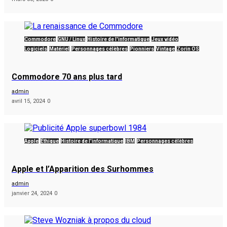
Commodore
GNU / Linux
Histoire de l'informatique
Jeux vidéo
Logiciels
Matériel
Personnages célèbres
Pionniers
Vintage
Zorin OS
Commodore 70 ans plus tard
admin
avril 15, 2024
0
Apple
Éthique
Histoire de l'informatique
IBM
Personnages célèbres
Apple et l’Apparition des Surhommes
admin
janvier 24, 2024
0