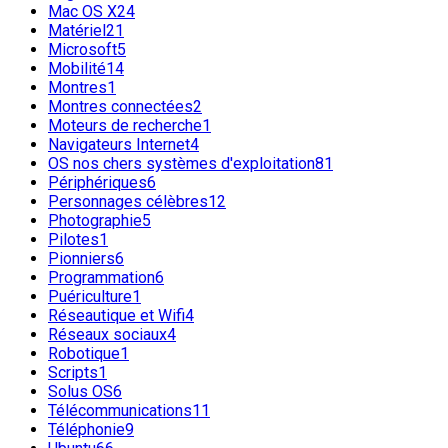
Mac OS X
24
Matériel
21
Microsoft
5
Mobilité
14
Montres
1
Montres connectées
2
Moteurs de recherche
1
Navigateurs Internet
4
OS nos chers systèmes d'exploitation
81
Périphériques
6
Personnages célèbres
12
Photographie
5
Pilotes
1
Pionniers
6
Programmation
6
Puériculture
1
Réseautique et Wifi
4
Réseaux sociaux
4
Robotique
1
Scripts
1
Solus OS
6
Télécommunications
11
Téléphonie
9