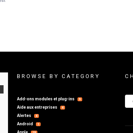
est
BROWSE BY CATEGORY
C
Che
Add-ons modules et plug-ins
9
Aide aux entreprises
4
Alertes
4
Android
1
Apple
19