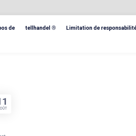
pos de
tellhandel ®
Limitation de responsabilit
11
OÛT