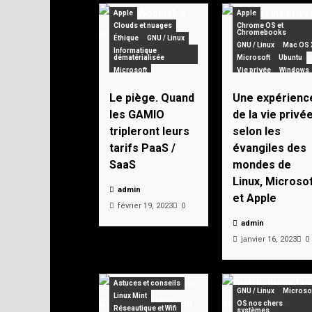
Apple
Apple
Clouds et nuages
Chrome OS et
Chromebooks
Éthique
GNU / Linux
GNU / Linux
Mac OS 
Informatique
dématérialisée
Microsoft
Ubuntu
Microsoft
Vie privée
Windows
Zorin OS
Le piège. Quand
Une expérienc
les GAMIO
de la vie privé
tripleront leurs
selon les
tarifs PaaS /
évangiles des
SaaS
mondes de
Linux, Microso
admin
et Apple
février 19, 2023
0
admin
janvier 16, 2023
0
Astuces et conseils
GNU / Linux
Microso
Linux Mint
OS nos chers
Réseautique et Wifi
systèmes