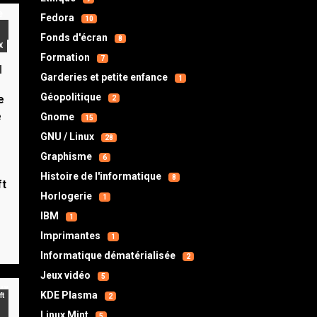
Fedora
10
Fonds d'écran
8
X
Formation
7
Garderies et petite enfance
1
Géopolitique
e
2
e
Gnome
15
GNU / Linux
28
Graphisme
6
Histoire de l'informatique
8
ft
Horlogerie
1
IBM
1
Imprimantes
1
Informatique dématérialisée
2
Jeux vidéo
5
KDE Plasma
ft
2
Linux Mint
5