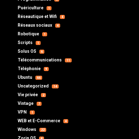
Puériculture
1
Réseautique et Wifi
4
Réseaux sociaux
4
Robotique
1
Scripts
1
Solus OS
6
Télécommunications
11
Téléphonie
9
Ubuntu
66
Uncategorized
14
Vie privée
2
Vintage
7
VPN
1
WEB et E-Commerce
4
Windows
22
Zorin OS
4