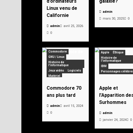
d’ordinateurs
galaxie?
Linux venu de
admin
Californie
mars 30, 2025
0
admin
avril 25, 2026
0
Commodore
Apple
Éthique
GNU / Linux
Histoire de
l'informatique
Histoire de
l'informatique
IBM
Jeux vidéo
Logiciels
Personnages célèbre
Matériel
Personnages célèbres
Pionniers
Vintage
Commodore 70
Apple et
Zorin OS
ans plus tard
l’Apparition de
Surhommes
admin
avril 15, 2024
0
admin
janvier 24, 2024
0