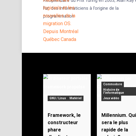
Récipiendaire du Prix Turing en 2003, Alan Kay 
l’un des informaticiens à l’origine de la
programmation
Commodore
Histoire de
l'informatique
GNU / Linux
Matériel
Jeux vidéo
Framework, le
Millennium. Qui
constructeur
sera le plus
phare
rapide de la