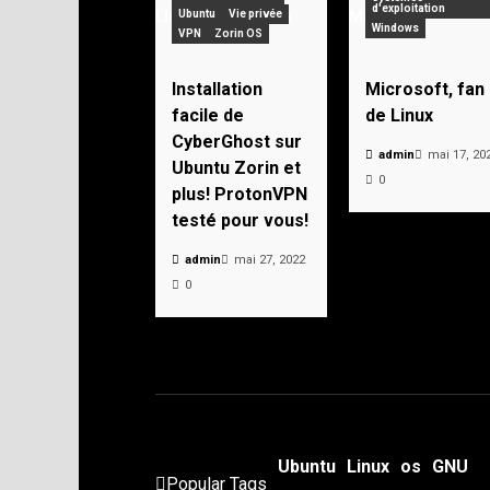
d'exploitation
Ubuntu
Vie privée
Windows
VPN
Zorin OS
Installation
Microsoft, fan
facile de
de Linux
CyberGhost sur
admin
mai 17, 20
Ubuntu Zorin et
0
plus! ProtonVPN
testé pour vous!
admin
mai 27, 2022
0
Ubuntu
Linux
os
GNU
Popular Tags