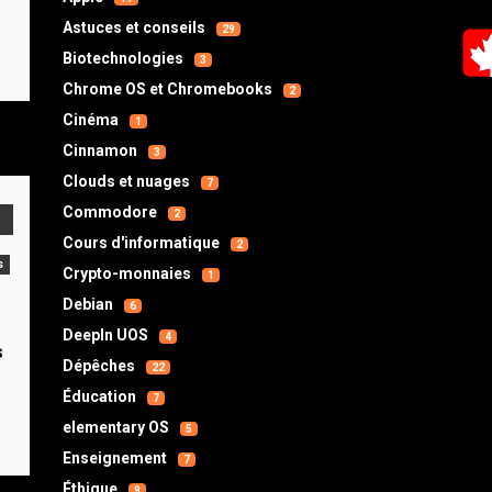
Astuces et conseils
29
Biotechnologies
3
Chrome OS et Chromebooks
2
Cinéma
1
Cinnamon
3
Clouds et nuages
7
Commodore
2
Cours d'informatique
2
s
Crypto-monnaies
1
Debian
6
DeepIn UOS
4
s
Dépêches
22
Éducation
7
elementary OS
5
Enseignement
7
Éthique
9