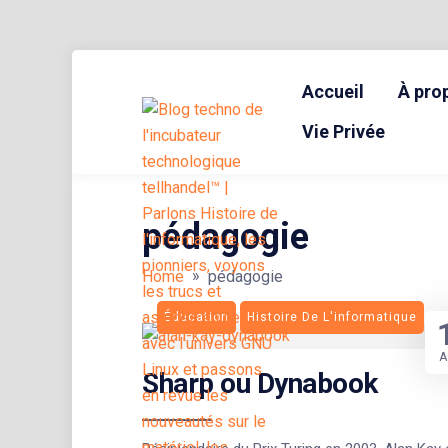
Skip
to
Accueil
À pro
content
BLOG TECHNOLOGIQUE DU HUB | MIGRATION GNU LINUX
{ + }
Vie Privée
pédagogie
»
Home
pédagogie
Éducation
Histoire De L'informatique
A
Sharp ou Dynabook