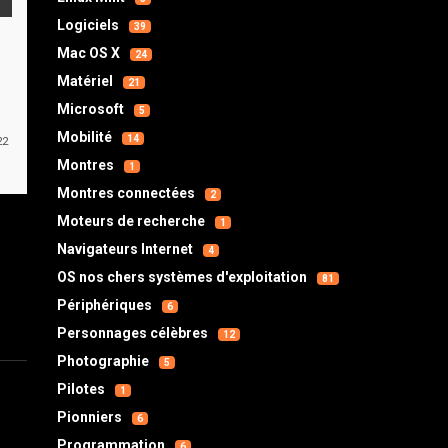
Logiciels
39
Mac OS X
24
Matériel
21
Microsoft
5
Mobilité
14
22
Montres
1
Montres connectées
2
Moteurs de recherche
1
Navigateurs Internet
4
OS nos chers systèmes d'exploitation
81
Périphériques
6
Personnages célèbres
12
Photographie
5
Pilotes
1
Pionniers
6
Programmation
6