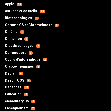
Apple
19
Astuces et conseils
29
Biotechnologies
3
Chrome OS et Chromebooks
2
Cinéma
1
Cinnamon
3
Clouds et nuages
7
Commodore
2
Cours d'informatique
2
Crypto-monnaies
1
Debian
6
DeepIn UOS
4
Dépêches
22
Éducation
7
elementary OS
5
Enseignement
7