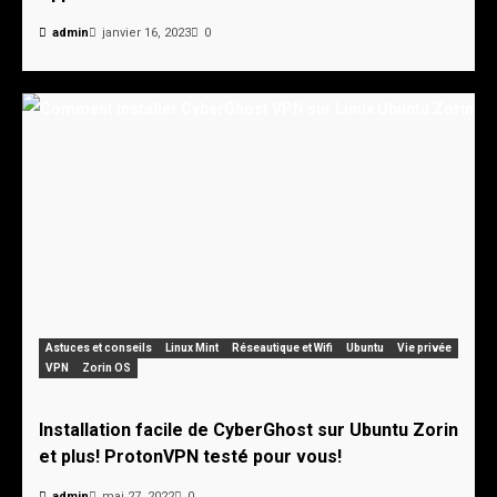
admin
janvier 16, 2023
0
Astuces et conseils
Linux Mint
Réseautique et Wifi
Ubuntu
Vie privée
VPN
Zorin OS
Installation facile de CyberGhost sur Ubuntu Zorin
et plus! ProtonVPN testé pour vous!
admin
mai 27, 2022
0