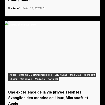
admin
février 19, 2023
0
Apple
Chrome OS et Chromebooks
GNU / Linux
Mac OS X
Microsoft
Ubuntu
Vie privée
Windows
Zorin OS
Une expérience de la vie privée selon les
évangiles des mondes de Linux, Microsoft et
Apple