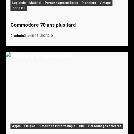
Logiciels
Matériel
Personnages célèbres
Pionniers
Vintage
Zorin OS
Commodore 70 ans plus tard
admin
avril 15, 2024
0
Apple
Éthique
Histoire de l'informatique
IBM
Personnages célèbres