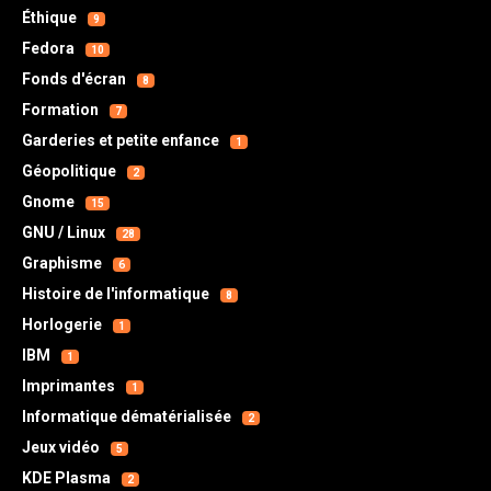
Éthique
9
Fedora
10
Fonds d'écran
8
Formation
7
Garderies et petite enfance
1
Géopolitique
2
Gnome
15
GNU / Linux
28
Graphisme
6
Histoire de l'informatique
8
Horlogerie
1
IBM
1
Imprimantes
1
Informatique dématérialisée
2
Jeux vidéo
5
KDE Plasma
2