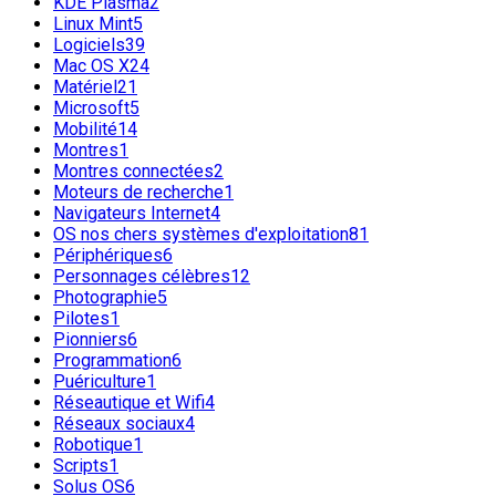
KDE Plasma
2
Linux Mint
5
Logiciels
39
Mac OS X
24
Matériel
21
Microsoft
5
Mobilité
14
Montres
1
Montres connectées
2
Moteurs de recherche
1
Navigateurs Internet
4
OS nos chers systèmes d'exploitation
81
Périphériques
6
Personnages célèbres
12
Photographie
5
Pilotes
1
Pionniers
6
Programmation
6
Puériculture
1
Réseautique et Wifi
4
Réseaux sociaux
4
Robotique
1
Scripts
1
Solus OS
6