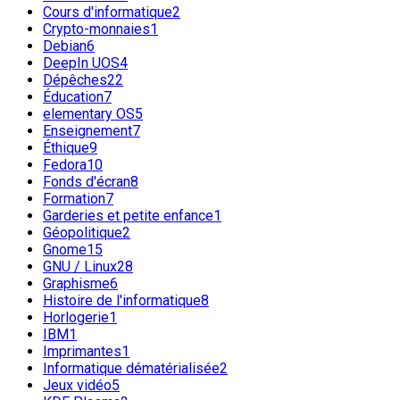
Cours d'informatique
2
Crypto-monnaies
1
Debian
6
DeepIn UOS
4
Dépêches
22
Éducation
7
elementary OS
5
Enseignement
7
Éthique
9
Fedora
10
Fonds d'écran
8
Formation
7
Garderies et petite enfance
1
Géopolitique
2
Gnome
15
GNU / Linux
28
Graphisme
6
Histoire de l'informatique
8
Horlogerie
1
IBM
1
Imprimantes
1
Informatique dématérialisée
2
Jeux vidéo
5