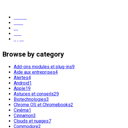
popular tags
Ubuntu
Linux
os
GNU
apple
Browse by category
Add-ons modules et plug-ins
9
Aide aux entreprises
4
Alertes
4
Android
1
Apple
19
Astuces et conseils
29
Biotechnologies
3
Chrome OS et Chromebooks
2
Cinéma
1
Cinnamon
3
Clouds et nuages
7
Commodore
2