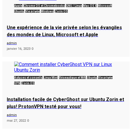
Apple
Chrome OS et Chromebooks
GNU / Linux
Mac OS X
Microsoft
Ubuntu
Vie privée
Windows
Zorin OS
Une expérience de la vie privée selon les évangiles
des mondes de Linux, Microsoft et Apple
admin
janvier 16, 2023
0
Astuces et conseils
Linux Mint
Réseautique et Wifi
Ubuntu
Vie privée
VPN
Zorin OS
Installation facile de CyberGhost sur Ubuntu Zorin et
plus! ProtonVPN testé pour vous!
admin
mai 27, 2022
0