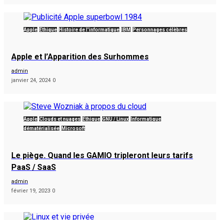
Apple
Éthique
Histoire de l'informatique
IBM
Personnages célèbres
Apple et l’Apparition des Surhommes
admin
janvier 24, 2024
0
Apple
Clouds et nuages
Éthique
GNU / Linux
Informatique
dématérialisée
Microsoft
Le piège. Quand les GAMIO tripleront leurs tarifs
PaaS / SaaS
admin
février 19, 2023
0