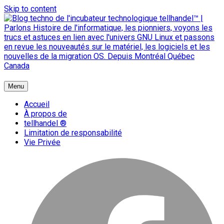
Skip to content
{ + }
Menu
blog technologique du hub | migration GNU Linux
Accueil
À propos de
tellhandel ®
Limitation de responsabilité
Vie Privée