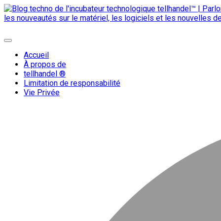
Skip
to
content
{ + }
Menu
blog technologique du hub | migration GNU Linux
Accueil
À propos de
tellhandel ®
Limitation de responsabilité
Vie Privée