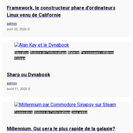
Framework, le constructeur phare d’ordinateurs
Linux venu de Californie
admin
avril 25, 2026
0
Éducation
Histoire de l'informatique
Matériel
Personnages célèbres
Vintage
Sharp ou Dynabook
admin
août 11, 2025
0
Commodore
Histoire de l'informatique
Jeux vidéo
Millennium. Qui sera le plus rapide de la galaxie?