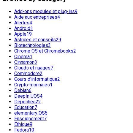
Add-ons modules et plug-ins
9
Aide aux entreprises
4
Alertes
4
Android
1
Apple
19
Astuces et conseils
29
Biotechnologies
3
Chrome OS et Chromebooks
2
Cinéma
1
Cinnamon
3
Clouds et nuages
7
Commodore
2
Cours d'informatique
2
Crypto-monnaies
1
Debian
6
DeepIn UOS
4
Dépêches
22
Éducation
7
elementary OS
5
Enseignement
7
Éthique
9
Fedora
10