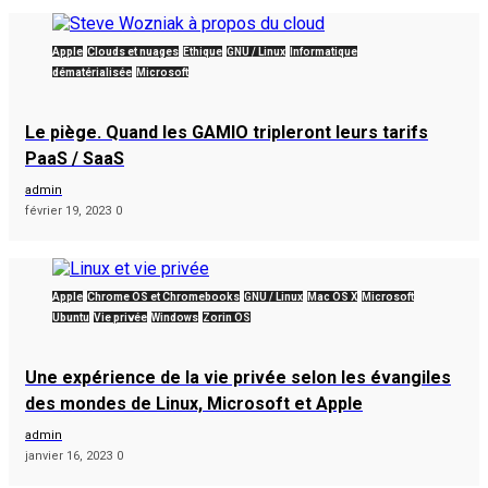
Apple
Clouds et nuages
Éthique
GNU / Linux
Informatique
dématérialisée
Microsoft
Le piège. Quand les GAMIO tripleront leurs tarifs
PaaS / SaaS
admin
février 19, 2023
0
Apple
Chrome OS et Chromebooks
GNU / Linux
Mac OS X
Microsoft
Ubuntu
Vie privée
Windows
Zorin OS
Une expérience de la vie privée selon les évangiles
des mondes de Linux, Microsoft et Apple
admin
janvier 16, 2023
0