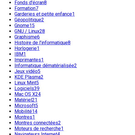
Fonds d'écran
8
Formation
7
Garderies et petite enfance
1
Géopolitique
2
Gnome
15
GNU / Linux
28
Graphisme
6
Histoire de l'informatique
8
Horlogerie
1
IBM
1
Imprimantes
1
Informatique dématérialisée
2
Jeux vidéo
5
KDE Plasma
2
Linux Mint
5
Logiciels
39
Mac OS X
24
Matériel
21
Microsoft
5
Mobilité
14
Montres
1
Montres connectées
2
Moteurs de recherche
1
Navigateurs Internet
4