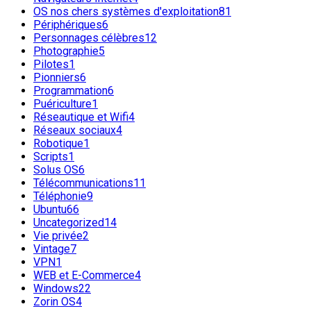
OS nos chers systèmes d'exploitation
81
Périphériques
6
Personnages célèbres
12
Photographie
5
Pilotes
1
Pionniers
6
Programmation
6
Puériculture
1
Réseautique et Wifi
4
Réseaux sociaux
4
Robotique
1
Scripts
1
Solus OS
6
Télécommunications
11
Téléphonie
9
Ubuntu
66
Uncategorized
14
Vie privée
2
Vintage
7
VPN
1
WEB et E-Commerce
4
Windows
22
Zorin OS
4