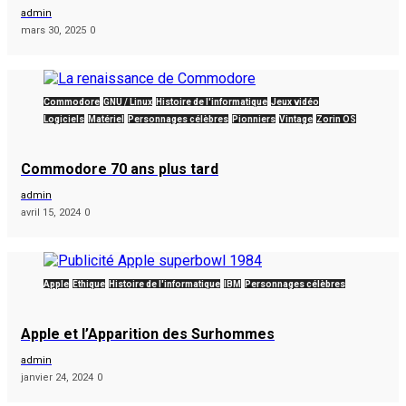
admin
mars 30, 2025
0
Commodore
GNU / Linux
Histoire de l'informatique
Jeux vidéo
Logiciels
Matériel
Personnages célèbres
Pionniers
Vintage
Zorin OS
Commodore 70 ans plus tard
admin
avril 15, 2024
0
Apple
Éthique
Histoire de l'informatique
IBM
Personnages célèbres
Apple et l’Apparition des Surhommes
admin
janvier 24, 2024
0