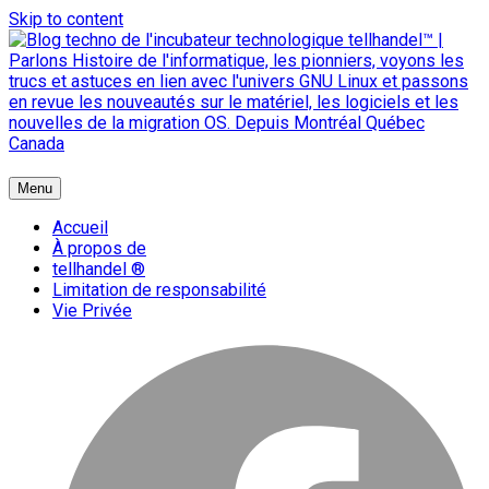
Skip to content
{ + }
Menu
blog technologique du hub | migration GNU Linux
Accueil
À propos de
tellhandel ®
Limitation de responsabilité
Vie Privée