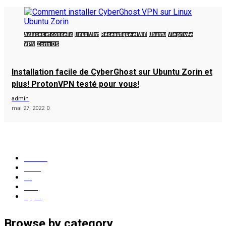
Astuces et conseils
Linux Mint
Réseautique et Wifi
Ubuntu
Vie privée
VPN
Zorin OS
Installation facile de CyberGhost sur Ubuntu Zorin et
plus! ProtonVPN testé pour vous!
admin
mai 27, 2022
0
popular tags
Ubuntu
Linux
os
GNU
apple
Browse by category