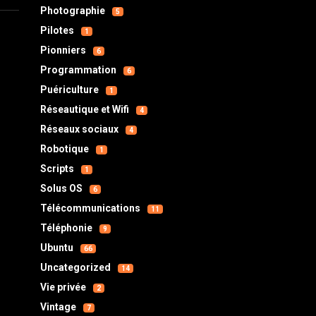
Photographie
5
Pilotes
1
Pionniers
6
Programmation
6
Puériculture
1
Réseautique et Wifi
4
Réseaux sociaux
4
Robotique
1
Scripts
1
Solus OS
6
Télécommunications
11
Téléphonie
9
Ubuntu
66
Uncategorized
14
Vie privée
2
Vintage
7