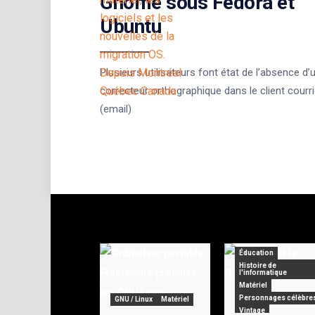
Gnome sous Fedora et
Ubuntu
Plusieurs utilisateurs font état de l’absence d’
correcteur orthographique dans le client courri
(email)
Éducation
Histoire de
l'informatique
Matériel
Personnages célèbre
GNU / Linux
Matériel
Vintage