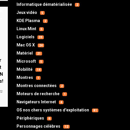
Informatique dématérialisée
2
Jeux vidéo
5
KDE Plasma
2
Linux Mint
5
Logiciels
39
Mac OS X
24
Matériel
21
r
Microsoft
5
t
Mobilité
14
PN
Montres
1
s!
Montres connectées
2
22
Moteurs de recherche
1
Navigateurs Internet
4
OS nos chers systèmes d'exploitation
81
Périphériques
6
Personnages célèbres
12