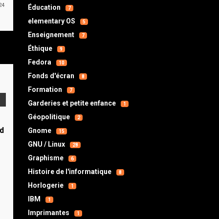
24
Éducation
7
elementary OS
5
Enseignement
7
Éthique
9
Fedora
10
Fonds d'écran
8
Formation
7
Garderies et petite enfance
1
Géopolitique
2
d
Gnome
15
GNU / Linux
28
s
Graphisme
6
Histoire de l'informatique
8
Horlogerie
1
IBM
1
Imprimantes
1