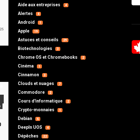
Aide aux entreprises
4
Alertes
4
Android
1
025
Apple
19
Astuces et conseils
29
Biotechnologies
3
Chrome OS et Chromebooks
2
Cinéma
1
Cinnamon
3
Clouds et nuages
7
Commodore
2
Cours d'informatique
2
s
Crypto-monnaies
1
s
Debian
6
0
DeepIn UOS
4
Dépêches
22