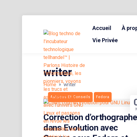
Skip
to
Accueil
À pro
content
BLOG TECHNOLOGIQUE DU HUB | MIGRATION GNU LINUX
{ + }
Vie Privée
writer
»
Home
writer
Astuces Et Conseils
Fedora
Correction d’orthographe
dans Evolution avec