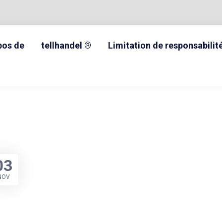
pos de
tellhandel ®
Limitation de responsabilit
03
NOV