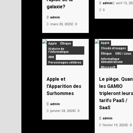
admin
avril 15, 20
galaxie?
0
admin
mars 30, 2025
0
Apple
Apple
Éthique
Clouds et nuages
Histoire de
l'informatique
Éthique
GNU / Linux
IBM
Informatique
dématérialisée
Personnages célèbres
Microsoft
Apple et
Le piège. Quan
l’Apparition des
les GAMIO
Surhommes
tripleront leur
tarifs PaaS /
admin
SaaS
janvier 24, 2024
0
admin
février 19, 2023
0