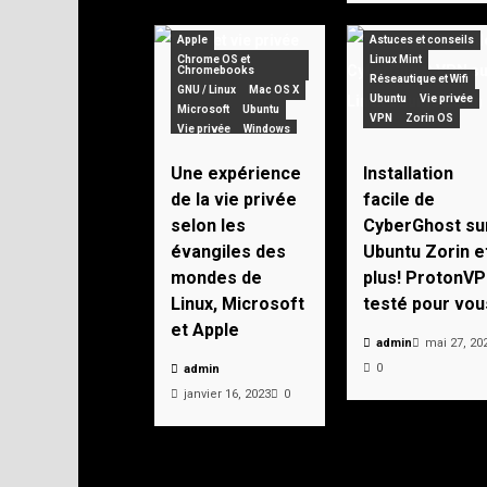
Apple
Astuces et conseils
Chrome OS et
Linux Mint
Chromebooks
Réseautique et Wifi
GNU / Linux
Mac OS X
Ubuntu
Vie privée
Microsoft
Ubuntu
VPN
Zorin OS
Vie privée
Windows
Zorin OS
Une expérience
Installation
de la vie privée
facile de
selon les
CyberGhost su
évangiles des
Ubuntu Zorin e
mondes de
plus! ProtonV
Linux, Microsoft
testé pour vou
et Apple
admin
mai 27, 20
0
admin
janvier 16, 2023
0