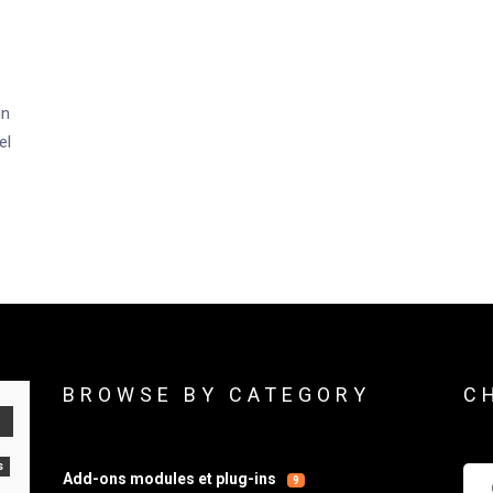
un
el
BROWSE BY CATEGORY
C
s
Che
Add-ons modules et plug-ins
9