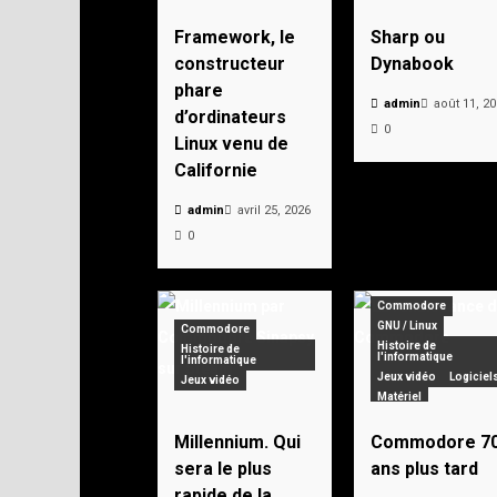
Framework, le
Sharp ou
constructeur
Dynabook
phare
admin
août 11, 2
d’ordinateurs
0
Linux venu de
Californie
admin
avril 25, 2026
0
Commodore
GNU / Linux
Commodore
Histoire de
Histoire de
l'informatique
l'informatique
Jeux vidéo
Logiciel
Jeux vidéo
Matériel
Personnages célèbre
Pionniers
Vintage
Millennium. Qui
Commodore 7
Zorin OS
sera le plus
ans plus tard
rapide de la