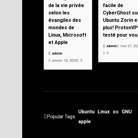
de la vie privée
facile de
selon les
CyberGhost su
évangiles des
Ubuntu Zorin e
mondes de
plus! ProtonV
Linux, Microsoft
testé pour vou
et Apple
admin
mai 27, 20
0
admin
janvier 16, 2023
0
Ubuntu
Linux
os
GNU
Popular Tags
apple