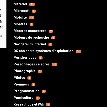
Matériel
21
r
Microsoft
5
t
Mobilité
14
PN
Montres
1
s!
Montres connectées
2
22
Moteurs de recherche
1
Navigateurs Internet
4
OS nos chers systèmes d'exploitation
81
Périphériques
6
Personnages célèbres
12
Photographie
5
Pilotes
1
Pionniers
6
Programmation
6
Puériculture
1
Réseautique et Wifi
4