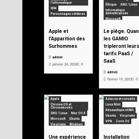
l'informatique
Éthique
GNU / Linux
IBM
Informatique
dématérialisée
Personnages célèbres
Microsoft
Apple et
Le piège. Quan
l’Apparition des
les GAMIO
Surhommes
tripleront leur
tarifs PaaS /
admin
SaaS
janvier 24, 2024
0
admin
février 19, 2023
0
Apple
Astuces et conseils
Chrome OS et
Linux Mint
Chromebooks
Réseautique et Wifi
GNU / Linux
Mac OS X
Ubuntu
Vie privée
Microsoft
Ubuntu
VPN
Zorin OS
Vie privée
Windows
Zorin OS
Une expérience
Installation