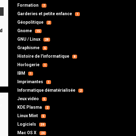
Formation
7
Garderies et petite enfance
1
Géopolitique
2
d
Gnome
15
GNU / Linux
28
s
Graphisme
6
Histoire de l'informatique
8
Horlogerie
1
IBM
1
Imprimantes
1
Informatique dématérialisée
2
Jeux vidéo
5
KDE Plasma
2
Linux Mint
5
Logiciels
39
Mac OS X
24