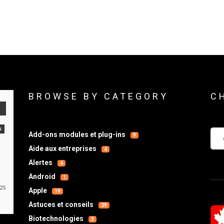
BROWSE BY CATEGORY
C
s
Che
Add-ons modules et plug-ins
9
Aide aux entreprises
4
Alertes
4
Android
1
025
Apple
19
Astuces et conseils
29
Biotechnologies
3