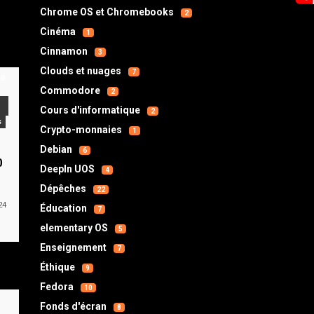
Chrome OS et Chromebooks
2
Cinéma
1
Cinnamon
3
Clouds et nuages
7
Commodore
2
Cours d'informatique
2
s
Crypto-monnaies
1
s
Debian
6
0
DeepIn UOS
4
Dépêches
22
24
Éducation
7
elementary OS
5
Enseignement
7
Éthique
9
Fedora
10
Fonds d'écran
8