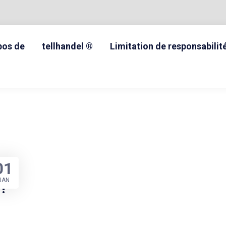
pos de
tellhandel ®
Limitation de responsabilit
01
JAN
!