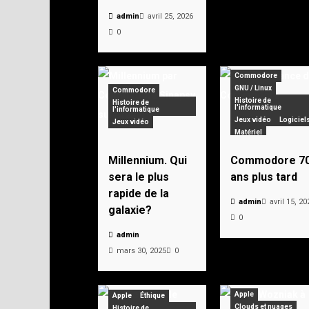
admin
avril 25, 2026
0
Commodore
GNU / Linux
Commodore
Histoire de
Histoire de
l'informatique
l'informatique
Jeux vidéo
Logiciel
Jeux vidéo
Matériel
Personnages célèbre
Pionniers
Vintage
Millennium. Qui
Commodore 7
Zorin OS
sera le plus
ans plus tard
rapide de la
admin
avril 15, 20
galaxie?
0
admin
mars 30, 2025
0
Apple
Apple
Éthique
Clouds et nuages
Histoire de