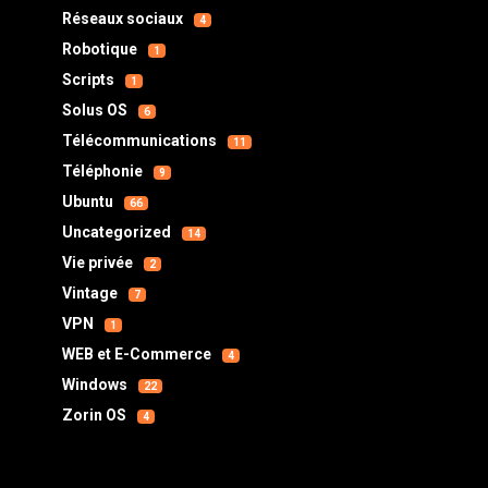
Réseaux sociaux
4
Robotique
1
Scripts
1
Solus OS
6
Télécommunications
11
Téléphonie
9
Ubuntu
66
Uncategorized
14
Vie privée
2
Vintage
7
VPN
1
WEB et E-Commerce
4
Windows
22
Zorin OS
4