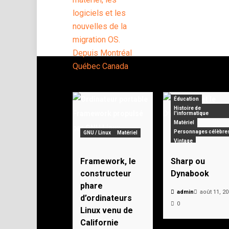
Éducation
Histoire de
l'informatique
Matériel
Personnages célèbre
GNU / Linux
Matériel
Vintage
Framework, le
Sharp ou
constructeur
Dynabook
phare
admin
août 11, 2
d’ordinateurs
0
Linux venu de
Californie