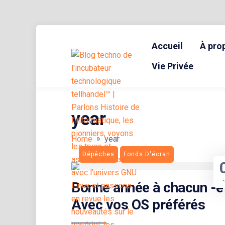
Skip
to
Accueil
À pro
content
BLOG TECHNOLOGIQUE DU HUB | MIGRATION GNU LINUX
{ + }
Vie Privée
year
»
Home
year
Dépêches
Fonds D'écran
Bonne année à chacun -e 
Avec vos OS préférés