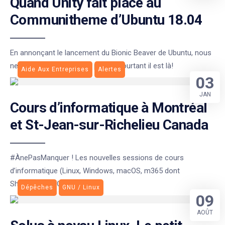
Quand Unity fait place au
Communitheme d’Ubuntu 18.04
En annonçant le lancement du Bionic Beaver de Ubuntu, nous
ne l’attendions (presque) plus et pourtant il est là!
Aide Aux Entreprises
Alertes
03
JAN
Cours d’informatique à Montréal
et St-Jean-sur-Richelieu Canada
#ÀnePasManquer ! Les nouvelles sessions de cours
d’informatique (Linux, Windows, macOS, m365 dont
SharePoint et OneDrvie
Dépêches
GNU / Linux
09
AOÛT