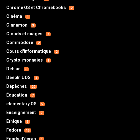
Chrome OS et Chromebooks
2
Cinéma
1
Cinnamon
3
Clouds et nuages
7
Commodore
2
Cours d'informatique
2
Crypto-monnaies
1
Debian
6
DeepIn UOS
4
Dépêches
22
Éducation
7
elementary OS
5
Enseignement
7
Éthique
9
Fedora
10
Fonds d'écran
8