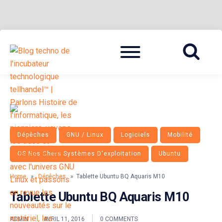
Skip
Menu
to
BLOG TECHNOLOGIQUE DU HUB | MIGRATION GNU LINUX
{ + }
content
Dépêches
GNU / Linux
Logiciels
Mobilité
OS Nos Chers Systèmes D'exploitation
Ubuntu
Home
»
Dépêches
» Tablette Ubuntu BQ Aquaris M10
Tablette Ubuntu BQ Aquaris M10
ADMIN
AVRIL 11, 2016
0 COMMENTS