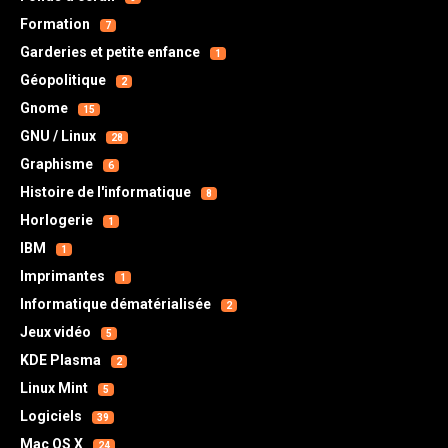
Formation
7
Garderies et petite enfance
1
Géopolitique
2
Gnome
15
GNU / Linux
28
Graphisme
6
Histoire de l'informatique
8
Horlogerie
1
IBM
1
Imprimantes
1
Informatique dématérialisée
2
Jeux vidéo
5
KDE Plasma
2
Linux Mint
5
Logiciels
39
Mac OS X
24