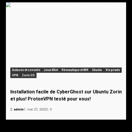
Astuces et conseils
Linux Mint
Réseautique et Wifi
Ubuntu
Vie privée
VPN
Zorin OS
Installation facile de CyberGhost sur Ubuntu Zorin
et plus! ProtonVPN testé pour vous!
admin
mai 27, 2022
0