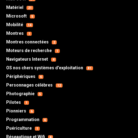
Matériel
21
Microsoft
5
Mobilité
14
Montres
1
Montres connectées
2
Moteurs de recherche
1
Navigateurs Internet
4
OS nos chers systèmes d'exploitation
81
Périphériques
6
Personnages célèbres
12
Photographie
5
Pilotes
1
Pionniers
6
Programmation
6
Puériculture
1
Réseautique et Wifi
4