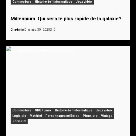
Commodore
Histoire de l'informatique
Jeux vidéo
Millennium. Qui sera le plus rapide de la galaxie?
admin
mars 30, 2025
0
Commodore
GNU / Linux
Histoire de l'informatique
Jeux vidéo
Logiciels
Matériel
Personnages célèbres
Pionniers
Vintage
Zorin OS