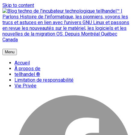
Skip to content
{ + }
Menu
blog technologique du hub | migration GNU Linux
Accueil
À propos de
tellhandel ®
Limitation de responsabilité
Vie Privée