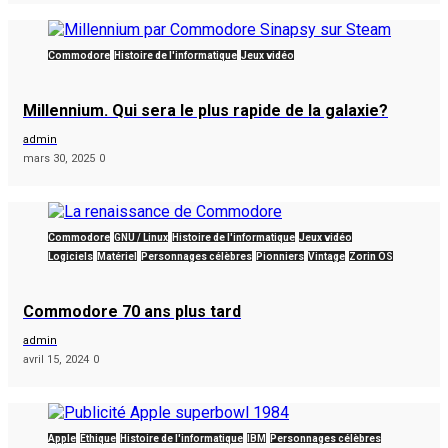
Commodore
Histoire de l'informatique
Jeux vidéo
Millennium. Qui sera le plus rapide de la galaxie?
admin
mars 30, 2025
0
Commodore
GNU / Linux
Histoire de l'informatique
Jeux vidéo
Logiciels
Matériel
Personnages célèbres
Pionniers
Vintage
Zorin OS
Commodore 70 ans plus tard
admin
avril 15, 2024
0
Apple
Éthique
Histoire de l'informatique
IBM
Personnages célèbres