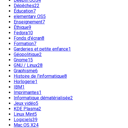
DeepIn UOS
4
Dépêches
22
Éducation
7
elementary OS
5
Enseignement
7
Éthique
9
Fedora
10
Fonds d'écran
8
Formation
7
Garderies et petite enfance
1
Géopolitique
2
Gnome
15
GNU / Linux
28
Graphisme
6
Histoire de l'informatique
8
Horlogerie
1
IBM
1
Imprimantes
1
Informatique dématérialisée
2
Jeux vidéo
5
KDE Plasma
2
Linux Mint
5
Logiciels
39
Mac OS X
24