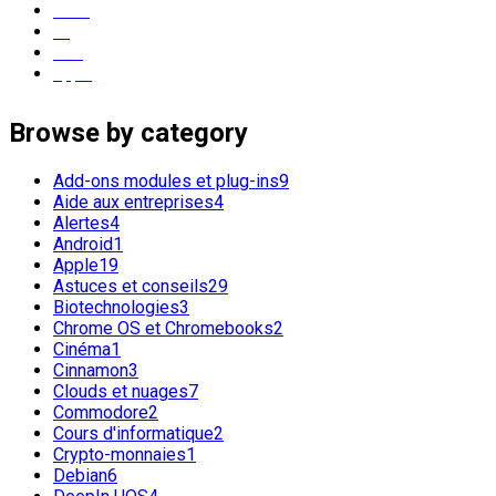
Linux
os
GNU
apple
Browse by category
Add-ons modules et plug-ins
9
Aide aux entreprises
4
Alertes
4
Android
1
Apple
19
Astuces et conseils
29
Biotechnologies
3
Chrome OS et Chromebooks
2
Cinéma
1
Cinnamon
3
Clouds et nuages
7
Commodore
2
Cours d'informatique
2
Crypto-monnaies
1
Debian
6