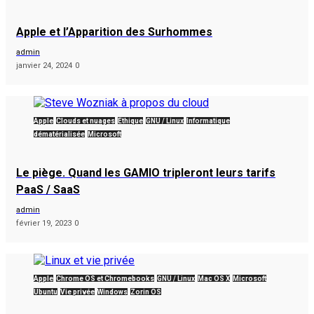
Apple et l’Apparition des Surhommes
admin
janvier 24, 2024
0
Apple
Clouds et nuages
Éthique
GNU / Linux
Informatique
dématérialisée
Microsoft
Le piège. Quand les GAMIO tripleront leurs tarifs
PaaS / SaaS
admin
février 19, 2023
0
Apple
Chrome OS et Chromebooks
GNU / Linux
Mac OS X
Microsoft
Ubuntu
Vie privée
Windows
Zorin OS