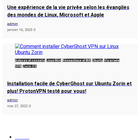
Une expérience de la vie privée selon les évangiles
des mondes de Linux, Microsoft et Apple
admin
janvier 16, 2023
0
Astuces et conseils
Linux Mint
Réseautique et Wifi
Ubuntu
Vie privée
VPN
Zorin OS
Installation facile de CyberGhost sur Ubuntu Zorin et
plus! ProtonVPN testé pour vous!
admin
mai 27, 2022
0
popular tags
Ubuntu