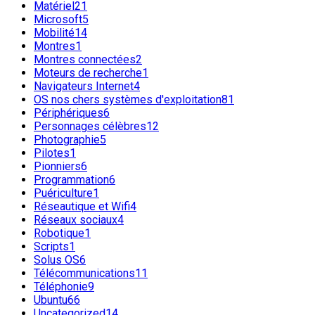
Matériel
21
Microsoft
5
Mobilité
14
Montres
1
Montres connectées
2
Moteurs de recherche
1
Navigateurs Internet
4
OS nos chers systèmes d'exploitation
81
Périphériques
6
Personnages célèbres
12
Photographie
5
Pilotes
1
Pionniers
6
Programmation
6
Puériculture
1
Réseautique et Wifi
4
Réseaux sociaux
4
Robotique
1
Scripts
1
Solus OS
6
Télécommunications
11
Téléphonie
9
Ubuntu
66
Uncategorized
14