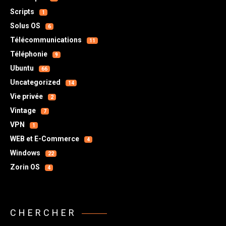
Scripts
1
Solus OS
6
Télécommunications
11
Téléphonie
9
Ubuntu
66
Uncategorized
14
Vie privée
2
Vintage
7
VPN
1
WEB et E-Commerce
4
Windows
22
Zorin OS
4
CHERCHER