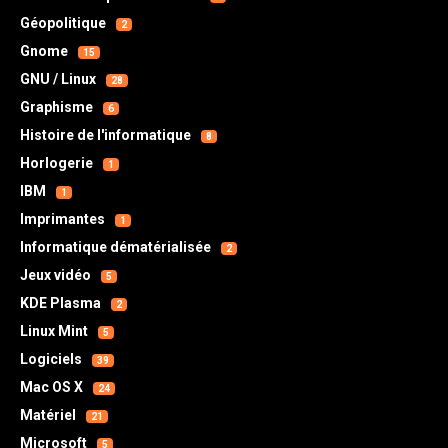
Géopolitique
2
Gnome
15
GNU / Linux
28
Graphisme
6
Histoire de l'informatique
8
Horlogerie
1
IBM
1
Imprimantes
1
Informatique dématérialisée
2
Jeux vidéo
5
KDE Plasma
2
Linux Mint
5
Logiciels
39
Mac OS X
24
Matériel
21
Microsoft
5