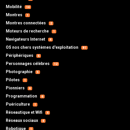
Mobilité
14
Montres
1
Montres connectées
2
Moteurs de recherche
1
Navigateurs Internet
4
OS nos chers systèmes d'exploitation
81
Périphériques
6
Personnages célèbres
12
Photographie
5
Pilotes
1
Pionniers
6
Programmation
6
Puériculture
1
Réseautique et Wifi
4
Réseaux sociaux
4
Robotique
1