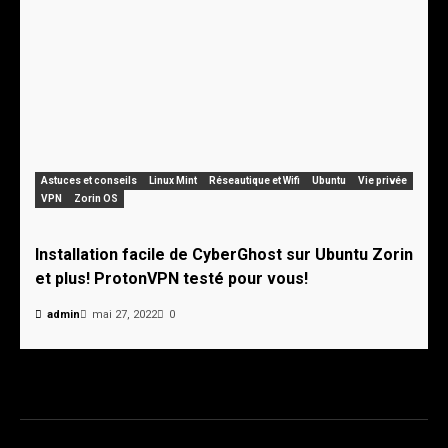
Astuces et conseils
Linux Mint
Réseautique et Wifi
Ubuntu
Vie privée
VPN
Zorin OS
Installation facile de CyberGhost sur Ubuntu Zorin
et plus! ProtonVPN testé pour vous!
admin
mai 27, 2022
0