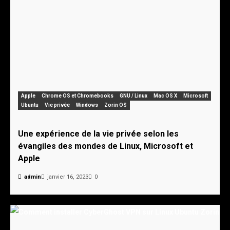
Apple
Chrome OS et Chromebooks
GNU / Linux
Mac OS X
Microsoft
Ubuntu
Vie privée
Windows
Zorin OS
Une expérience de la vie privée selon les
évangiles des mondes de Linux, Microsoft et
Apple
admin
janvier 16, 2023
0