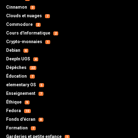
Cinnamon
3
Clouds et nuages
7
Commodore
2
Cours d'informatique
2
Crypto-monnaies
1
Debian
6
DeepIn UOS
4
Dépêches
22
Éducation
7
elementary OS
5
Enseignement
7
Éthique
9
Fedora
10
Fonds d'écran
8
Formation
7
Garderies et petite enfance
1