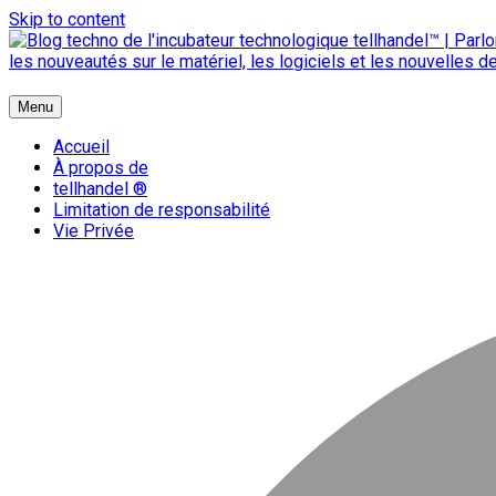
Skip to content
{ + }
Menu
blog technologique du hub | migration GNU Linux
Accueil
À propos de
tellhandel ®
Limitation de responsabilité
Vie Privée