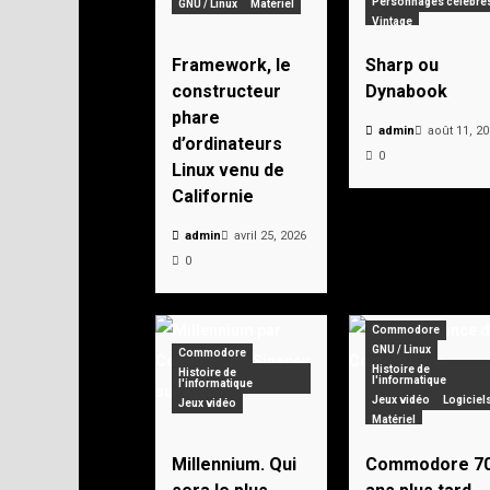
Personnages célèbre
GNU / Linux
Matériel
Vintage
Framework, le
Sharp ou
constructeur
Dynabook
phare
admin
août 11, 2
d’ordinateurs
0
Linux venu de
Californie
admin
avril 25, 2026
0
Commodore
GNU / Linux
Commodore
Histoire de
Histoire de
l'informatique
l'informatique
Jeux vidéo
Logiciel
Jeux vidéo
Matériel
Personnages célèbre
Pionniers
Vintage
Millennium. Qui
Commodore 7
Zorin OS