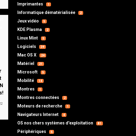
Imprimantes
1
Informatique dématérialisée
2
Jeux vidéo
5
KDE Plasma
2
Linux Mint
5
Logiciels
39
Mac OS X
24
Matériel
21
r
Microsoft
5
t
Mobilité
14
PN
Montres
1
s!
Montres connectées
2
22
Moteurs de recherche
1
Navigateurs Internet
4
OS nos chers systèmes d'exploitation
81
Périphériques
6