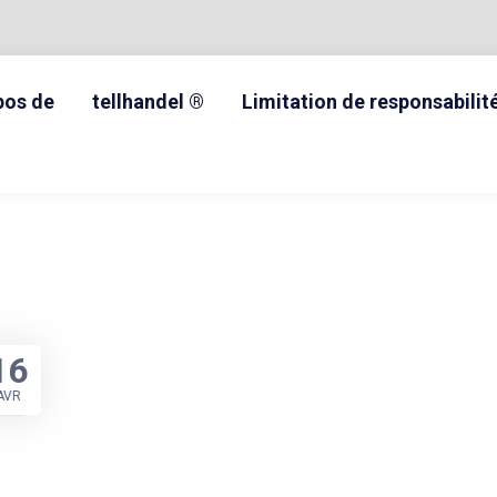
pos de
tellhandel ®
Limitation de responsabilit
16
AVR