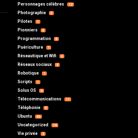
Personnages célèbres
12
Photographie
5
Pilotes
1
Pionniers
6
Programmation
6
Puériculture
1
Réseautique et Wifi
4
Réseaux sociaux
4
Robotique
1
Scripts
1
Solus OS
6
Télécommunications
11
Téléphonie
9
Ubuntu
66
Uncategorized
14
Vie privée
2