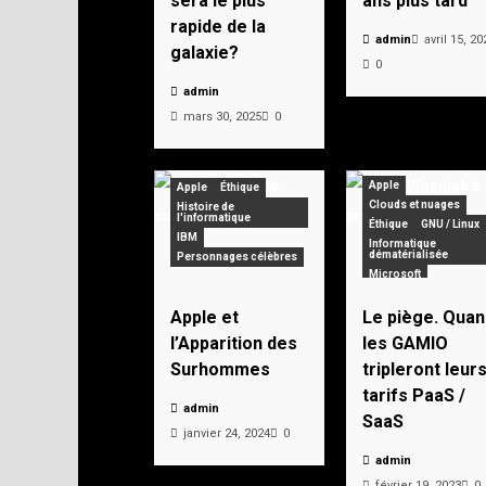
sera le plus
ans plus tard
rapide de la
admin
avril 15, 20
galaxie?
0
admin
mars 30, 2025
0
Apple
Apple
Éthique
Clouds et nuages
Histoire de
l'informatique
Éthique
GNU / Linux
IBM
Informatique
dématérialisée
Personnages célèbres
Microsoft
Apple et
Le piège. Quan
l’Apparition des
les GAMIO
Surhommes
tripleront leur
tarifs PaaS /
admin
SaaS
janvier 24, 2024
0
admin
février 19, 2023
0