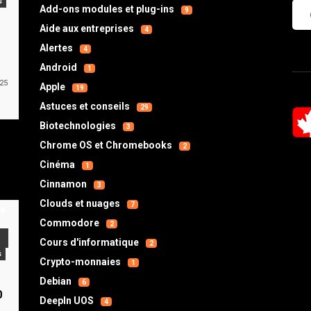
s
Che
Add-ons modules et plug-ins
9
Aide aux entreprises
4
Alertes
4
Android
1
025
Apple
19
Astuces et conseils
29
Biotechnologies
3
Chrome OS et Chromebooks
2
Cinéma
1
Cinnamon
3
Clouds et nuages
7
Commodore
2
Cours d'informatique
2
s
Crypto-monnaies
1
s
Debian
6
0
DeepIn UOS
4