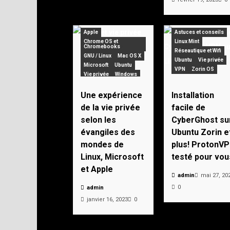
Apple
Astuces et conseils
Chrome OS et
Linux Mint
Chromebooks
Réseautique et Wifi
GNU / Linux
Mac OS X
Ubuntu
Vie privée
Microsoft
Ubuntu
VPN
Zorin OS
Vie privée
Windows
Zorin OS
Une expérience
Installation
de la vie privée
facile de
selon les
CyberGhost su
évangiles des
Ubuntu Zorin e
mondes de
plus! ProtonV
Linux, Microsoft
testé pour vou
et Apple
admin
mai 27, 20
0
admin
janvier 16, 2023
0