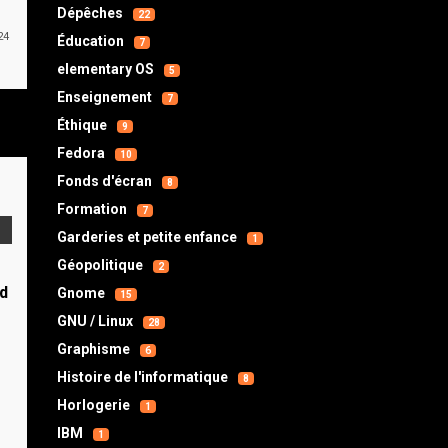
Dépêches
22
24
Éducation
7
elementary OS
5
Enseignement
7
Éthique
9
Fedora
10
Fonds d'écran
8
Formation
7
Garderies et petite enfance
1
Géopolitique
2
d
Gnome
15
GNU / Linux
28
s
Graphisme
6
Histoire de l'informatique
8
Horlogerie
1
IBM
1