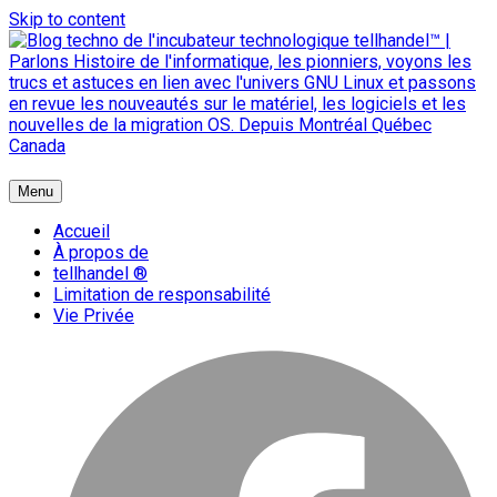
Skip to content
{ + }
Menu
blog technologique du hub | migration GNU Linux
Accueil
À propos de
tellhandel ®
Limitation de responsabilité
Vie Privée