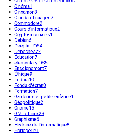
Chrome OS et Chromebooks
2
Cinéma
1
Cinnamon
3
Clouds et nuages
7
Commodore
2
Cours d'informatique
2
Crypto-monnaies
1
Debian
6
DeepIn UOS
4
Dépêches
22
Éducation
7
elementary OS
5
Enseignement
7
Éthique
9
Fedora
10
Fonds d'écran
8
Formation
7
Garderies et petite enfance
1
Géopolitique
2
Gnome
15
GNU / Linux
28
Graphisme
6
Histoire de l'informatique
8
Horlogerie
1