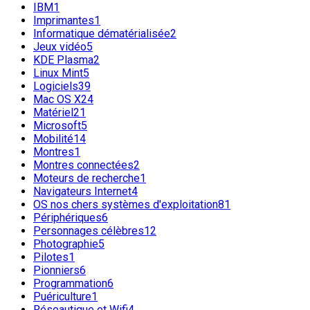
IBM
1
Imprimantes
1
Informatique dématérialisée
2
Jeux vidéo
5
KDE Plasma
2
Linux Mint
5
Logiciels
39
Mac OS X
24
Matériel
21
Microsoft
5
Mobilité
14
Montres
1
Montres connectées
2
Moteurs de recherche
1
Navigateurs Internet
4
OS nos chers systèmes d'exploitation
81
Périphériques
6
Personnages célèbres
12
Photographie
5
Pilotes
1
Pionniers
6
Programmation
6
Puériculture
1
Réseautique et Wifi
4