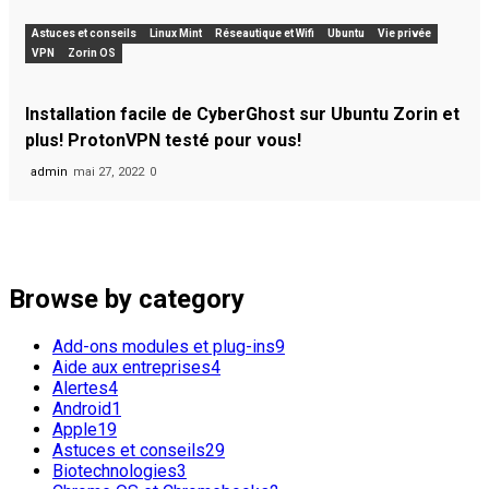
Astuces et conseils
Linux Mint
Réseautique et Wifi
Ubuntu
Vie privée
VPN
Zorin OS
Installation facile de CyberGhost sur Ubuntu Zorin et
plus! ProtonVPN testé pour vous!
admin
mai 27, 2022
0
Popular Tags
Ubuntu
Linux
os
GNU
apple
Browse by category
Add-ons modules et plug-ins
9
Aide aux entreprises
4
Alertes
4
Android
1
Apple
19
Astuces et conseils
29
Biotechnologies
3