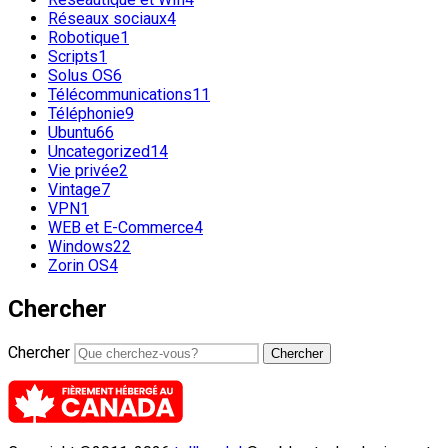
Réseaux sociaux
4
Robotique
1
Scripts
1
Solus OS
6
Télécommunications
11
Téléphonie
9
Ubuntu
66
Uncategorized
14
Vie privée
2
Vintage
7
VPN
1
WEB et E-Commerce
4
Windows
22
Zorin OS
4
Chercher
Chercher