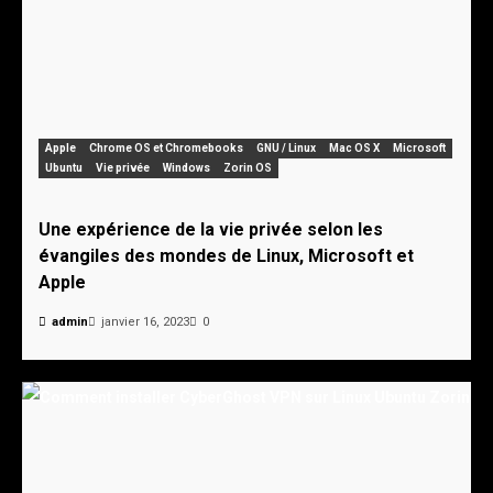
Apple
Chrome OS et Chromebooks
GNU / Linux
Mac OS X
Microsoft
Ubuntu
Vie privée
Windows
Zorin OS
Une expérience de la vie privée selon les
évangiles des mondes de Linux, Microsoft et
Apple
admin
janvier 16, 2023
0