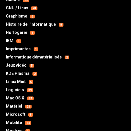
15
GNU / Linux
28
Graphisme
6
Histoire de l'informatique
8
Horlogerie
1
IBM
1
Imprimantes
1
Informatique dématérialisée
2
Jeux vidéo
5
KDE Plasma
2
Linux Mint
5
Logiciels
39
Mac OS X
24
Matériel
21
Microsoft
5
Mobilité
14
Montres