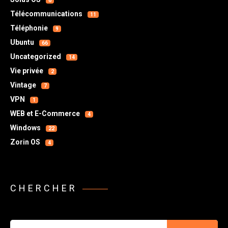
6
Télécommunications
11
Téléphonie
9
Ubuntu
66
Uncategorized
14
Vie privée
2
Vintage
7
VPN
1
WEB et E-Commerce
4
Windows
22
Zorin OS
4
CHERCHER
Chercher