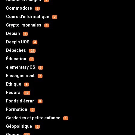
7
Commodore
2
Cours d'informatique
2
Crypto-monnaies
1
Debian
6
DeepIn UOS
4
Dépêches
22
Éducation
7
elementary OS
5
Enseignement
7
Éthique
9
Fedora
10
Fonds d'écran
8
Formation
7
Garderies et petite enfance
1
Géopolitique
2
Gnome