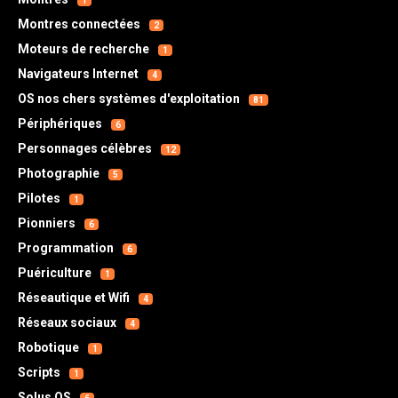
1
Montres connectées
2
Moteurs de recherche
1
Navigateurs Internet
4
OS nos chers systèmes d'exploitation
81
Périphériques
6
Personnages célèbres
12
Photographie
5
Pilotes
1
Pionniers
6
Programmation
6
Puériculture
1
Réseautique et Wifi
4
Réseaux sociaux
4
Robotique
1
Scripts
1
Solus OS