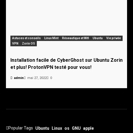
Astuces et conseils
Linux Mint
Réseautique et Wifi
Ubuntu
Vie privée
VPN
Zorin OS
Installation facile de CyberGhost sur Ubuntu Zorin
et plus! ProtonVPN testé pour vous!
admin
mai 27, 2022
0
Popular Tags
Ubuntu
Linux
os
GNU
apple