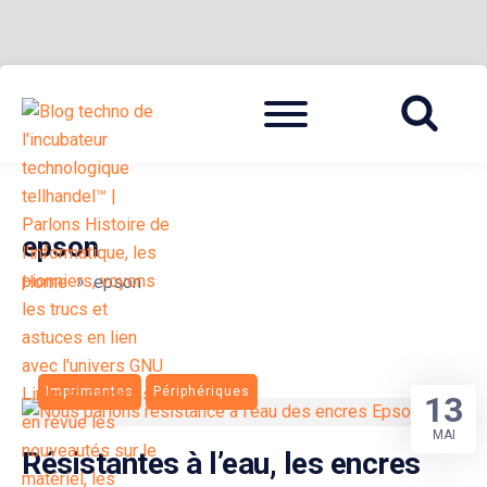
Skip
Menu
to
BLOG TECHNOLOGIQUE DU HUB | MIGRATION GNU LINUX
{ + }
content
epson
»
Home
epson
Imprimantes
Périphériques
13
MAI
Résistantes à l’eau, les encres