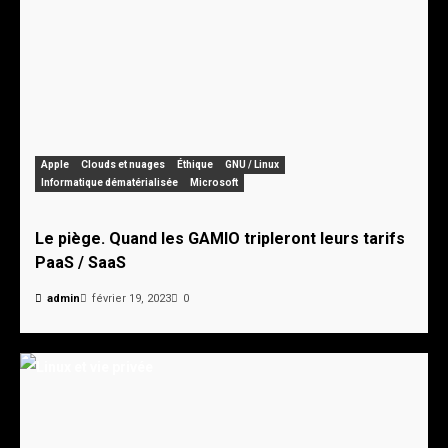
Apple
Clouds et nuages
Éthique
GNU / Linux
Informatique dématérialisée
Microsoft
Le piège. Quand les GAMIO tripleront leurs tarifs
PaaS / SaaS
admin
février 19, 2023
0