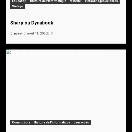
Éducation
Histoire de l'informatique
Matériel
Personnages célèbres
Vintage
Sharp ou Dynabook
admin
août 11, 2025
0
Commodore
Histoire de l'informatique
Jeux vidéo