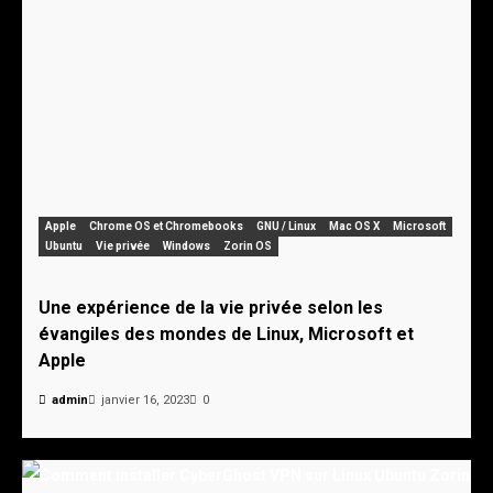
Apple
Chrome OS et Chromebooks
GNU / Linux
Mac OS X
Microsoft
Ubuntu
Vie privée
Windows
Zorin OS
Une expérience de la vie privée selon les
évangiles des mondes de Linux, Microsoft et
Apple
admin
janvier 16, 2023
0