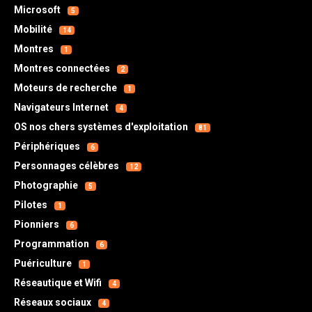
Microsoft
5
Mobilité
14
Montres
1
Montres connectées
2
Moteurs de recherche
1
Navigateurs Internet
4
OS nos chers systèmes d'exploitation
81
Périphériques
6
Personnages célèbres
12
Photographie
5
Pilotes
1
Pionniers
6
Programmation
6
Puériculture
1
Réseautique et Wifi
4
Réseaux sociaux
4