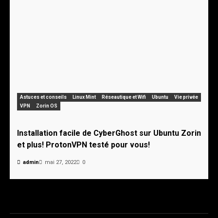
Astuces et conseils
Linux Mint
Réseautique et Wifi
Ubuntu
Vie privée
VPN
Zorin OS
Installation facile de CyberGhost sur Ubuntu Zorin
et plus! ProtonVPN testé pour vous!
admin
mai 27, 2022
0