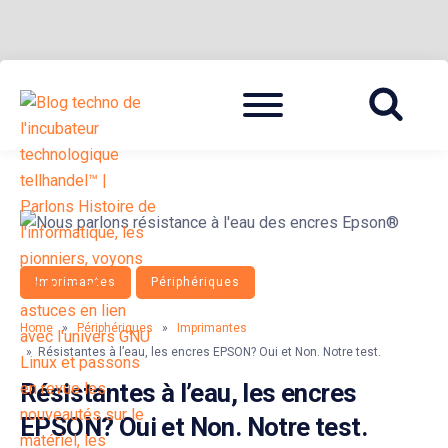
Skip
Menu
to
BLOG TECHNOLOGIQUE DU HUB | MIGRATION GNU LINUX
{ + }
content
Imprimantes
Périphériques
Home
»
Périphériques
»
Imprimantes
» Résistantes à l’eau, les encres EPSON? Oui et Non. Notre test.
Résistantes à l’eau, les encres
EPSON? Oui et Non. Notre test.