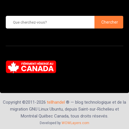
Chercher
Copyright ©2011-2026
tellhandel
® — blog technologique et de la
migration GNU Linux Ubuntu, depuis Saint-sur-Richelieu et
Montréal Québec Canada, tous droits résevés.
Developed by
WOWLayers.com