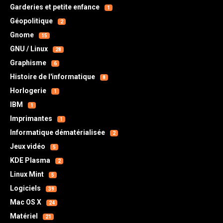
Garderies et petite enfance
1
Géopolitique
2
Gnome
15
GNU / Linux
28
Graphisme
6
Histoire de l'informatique
8
Horlogerie
1
IBM
1
Imprimantes
1
Informatique dématérialisée
2
Jeux vidéo
5
KDE Plasma
2
Linux Mint
5
Logiciels
39
Mac OS X
24
Matériel
21