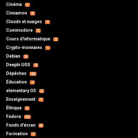
Cinéma
1
Cinnamon
3
Clouds et nuages
7
Commodore
2
Cours d'informatique
2
Crypto-monnaies
1
Debian
6
DeepIn UOS
4
Dépêches
22
Éducation
7
elementary OS
5
Enseignement
7
Éthique
9
Fedora
10
Fonds d'écran
8
Formation
7