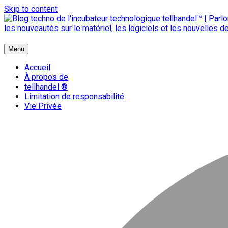
Skip to content
{ + }
Menu
blog technologique du hub | migration GNU Linux
Accueil
À propos de
tellhandel ®
Limitation de responsabilité
Vie Privée