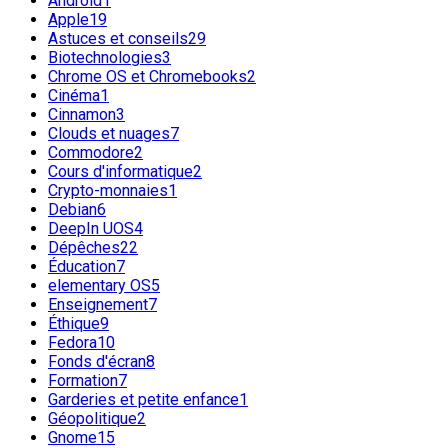
Android
1
Apple
19
Astuces et conseils
29
Biotechnologies
3
Chrome OS et Chromebooks
2
Cinéma
1
Cinnamon
3
Clouds et nuages
7
Commodore
2
Cours d'informatique
2
Crypto-monnaies
1
Debian
6
DeepIn UOS
4
Dépêches
22
Éducation
7
elementary OS
5
Enseignement
7
Éthique
9
Fedora
10
Fonds d'écran
8
Formation
7
Garderies et petite enfance
1
Géopolitique
2
Gnome
15