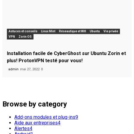
Astuces et conseils
Linux Mint
Réseautique et Wifi
Ubuntu
Vie privée
VPN
Zorin OS
Installation facile de CyberGhost sur Ubuntu Zorin et
plus! ProtonVPN testé pour vous!
admin
mai 27, 2022
0
Popular Tags
Ubuntu
Linux
os
GNU
apple
Browse by category
Add-ons modules et plug-ins
9
Aide aux entreprises
4
Alertes
4