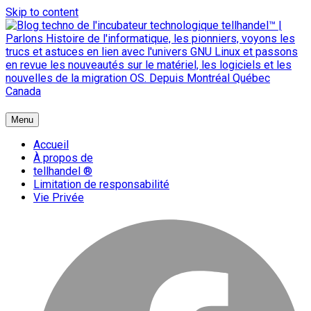
Skip to content
{ + }
Menu
blog technologique du hub | migration GNU Linux
Accueil
À propos de
tellhandel ®
Limitation de responsabilité
Vie Privée