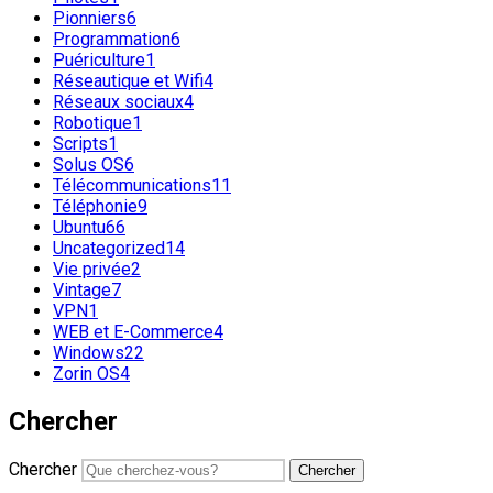
Pionniers
6
Programmation
6
Puériculture
1
Réseautique et Wifi
4
Réseaux sociaux
4
Robotique
1
Scripts
1
Solus OS
6
Télécommunications
11
Téléphonie
9
Ubuntu
66
Uncategorized
14
Vie privée
2
Vintage
7
VPN
1
WEB et E-Commerce
4
Windows
22
Zorin OS
4
Chercher
Chercher