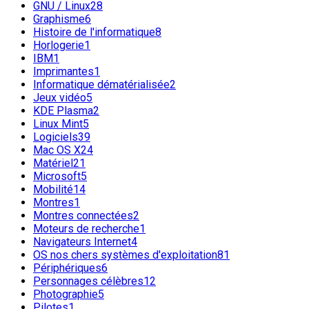
GNU / Linux
28
Graphisme
6
Histoire de l'informatique
8
Horlogerie
1
IBM
1
Imprimantes
1
Informatique dématérialisée
2
Jeux vidéo
5
KDE Plasma
2
Linux Mint
5
Logiciels
39
Mac OS X
24
Matériel
21
Microsoft
5
Mobilité
14
Montres
1
Montres connectées
2
Moteurs de recherche
1
Navigateurs Internet
4
OS nos chers systèmes d'exploitation
81
Périphériques
6
Personnages célèbres
12
Photographie
5
Pilotes
1