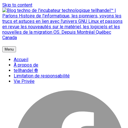
Skip to content
{ + }
Menu
blog technologique du hub | migration GNU Linux
Accueil
À propos de
tellhandel ®
Limitation de responsabilité
Vie Privée