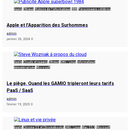
Apple
Éthique
Histoire de l'informatique
IBM
Personnages célèbres
Apple et l’Apparition des Surhommes
admin
janvier 24, 2024
0
Apple
Clouds et nuages
Éthique
GNU / Linux
Informatique
dématérialisée
Microsoft
Le piège. Quand les GAMIO tripleront leurs tarifs
PaaS / SaaS
admin
février 19, 2023
0
Apple
Chrome OS et Chromebooks
GNU / Linux
Mac OS X
Microsoft