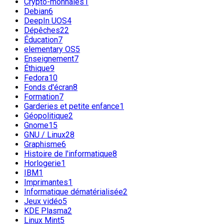
Crypto-monnaies
1
Debian
6
DeepIn UOS
4
Dépêches
22
Éducation
7
elementary OS
5
Enseignement
7
Éthique
9
Fedora
10
Fonds d'écran
8
Formation
7
Garderies et petite enfance
1
Géopolitique
2
Gnome
15
GNU / Linux
28
Graphisme
6
Histoire de l'informatique
8
Horlogerie
1
IBM
1
Imprimantes
1
Informatique dématérialisée
2
Jeux vidéo
5
KDE Plasma
2
Linux Mint
5