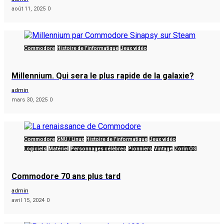
août 11, 2025
0
Commodore
Histoire de l'informatique
Jeux vidéo
Millennium. Qui sera le plus rapide de la galaxie?
admin
mars 30, 2025
0
Commodore
GNU / Linux
Histoire de l'informatique
Jeux vidéo
Logiciels
Matériel
Personnages célèbres
Pionniers
Vintage
Zorin OS
Commodore 70 ans plus tard
admin
avril 15, 2024
0