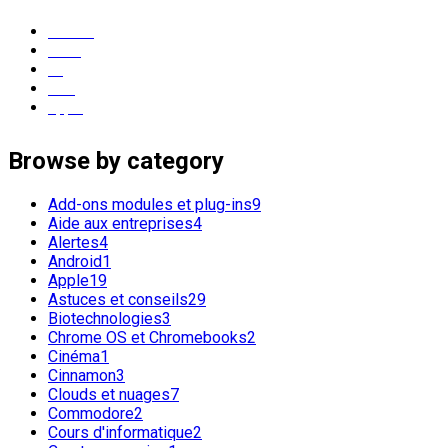
Ubuntu
Linux
os
GNU
apple
Browse by category
Add-ons modules et plug-ins
9
Aide aux entreprises
4
Alertes
4
Android
1
Apple
19
Astuces et conseils
29
Biotechnologies
3
Chrome OS et Chromebooks
2
Cinéma
1
Cinnamon
3
Clouds et nuages
7
Commodore
2
Cours d'informatique
2