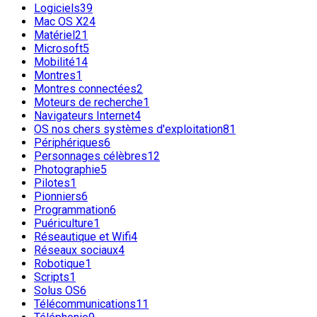
Logiciels
39
Mac OS X
24
Matériel
21
Microsoft
5
Mobilité
14
Montres
1
Montres connectées
2
Moteurs de recherche
1
Navigateurs Internet
4
OS nos chers systèmes d'exploitation
81
Périphériques
6
Personnages célèbres
12
Photographie
5
Pilotes
1
Pionniers
6
Programmation
6
Puériculture
1
Réseautique et Wifi
4
Réseaux sociaux
4
Robotique
1
Scripts
1
Solus OS
6
Télécommunications
11