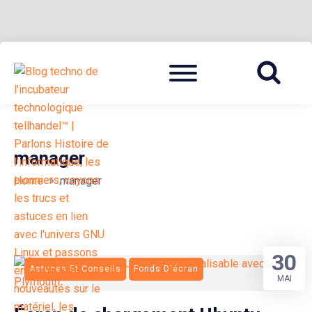
Skip
Menu
to
BLOG TECHNOLOGIQUE DU HUB | MIGRATION GNU LINUX
{ + }
content
manager
»
Home
manager
30
Astuces Et Conseils
Fonds D'écran
MAI