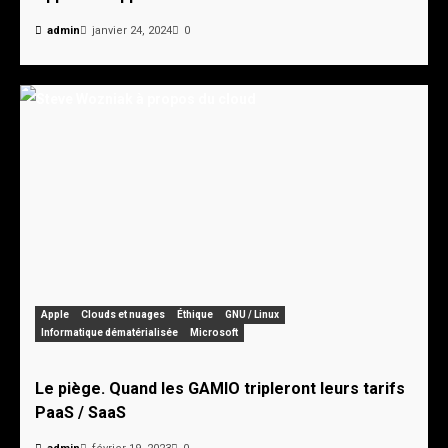
admin
janvier 24, 2024
0
Apple
Clouds et nuages
Éthique
GNU / Linux
Informatique dématérialisée
Microsoft
Le piège. Quand les GAMIO tripleront leurs tarifs
PaaS / SaaS