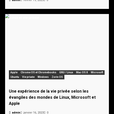
admin
février 19, 2023
0
Apple
Chrome OS et Chromebooks
GNU / Linux
Mac OS X
Microsoft
Ubuntu
Vie privée
Windows
Zorin OS
Une expérience de la vie privée selon les
évangiles des mondes de Linux, Microsoft et
Apple
admin
janvier 16, 2023
0