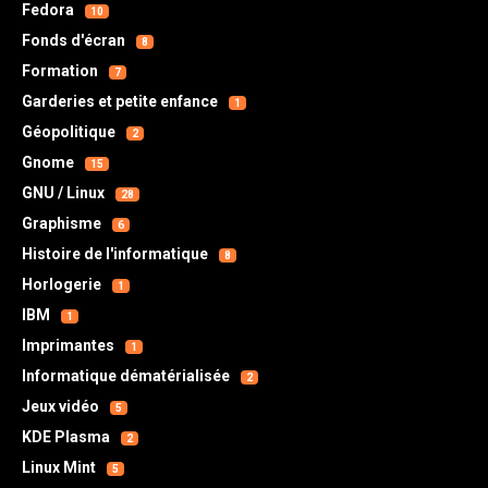
Fedora
10
Fonds d'écran
8
Formation
7
Garderies et petite enfance
1
Géopolitique
2
Gnome
15
GNU / Linux
28
Graphisme
6
Histoire de l'informatique
8
Horlogerie
1
IBM
1
Imprimantes
1
Informatique dématérialisée
2
Jeux vidéo
5
KDE Plasma
2
Linux Mint
5