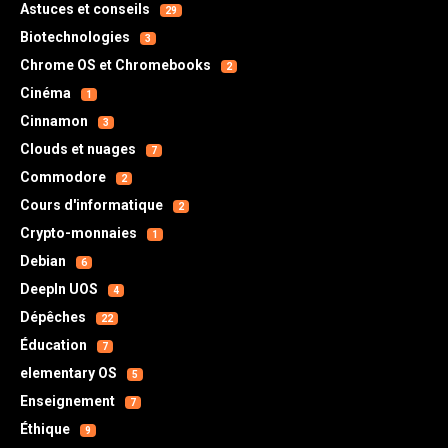
Astuces et conseils
29
Biotechnologies
3
Chrome OS et Chromebooks
2
Cinéma
1
Cinnamon
3
Clouds et nuages
7
Commodore
2
Cours d'informatique
2
Crypto-monnaies
1
Debian
6
DeepIn UOS
4
Dépêches
22
Éducation
7
elementary OS
5
Enseignement
7
Éthique
9