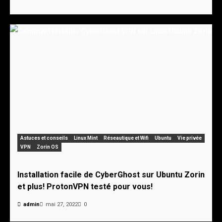
Astuces et conseils
Linux Mint
Réseautique et Wifi
Ubuntu
Vie privée
VPN
Zorin OS
Installation facile de CyberGhost sur Ubuntu Zorin
et plus! ProtonVPN testé pour vous!
admin
mai 27, 2022
0