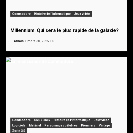
Commodore
Histoire de l'informatique
Jeux vidéo
Millennium. Qui sera le plus rapide de la galaxie?
admin
mars 30, 2025
0
Commodore
GNU / Linux
Histoire de l'informatique
Jeux vidéo
Logiciels
Matériel
Personnages célèbres
Pionniers
Vintage
Zorin OS