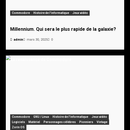
Commodore
Histoire de l'informatique
Jeux vidéo
Millennium. Qui sera le plus rapide de la galaxie?
admin
mars 30, 2025
0
Commodore
GNU / Linux
Histoire de l'informatique
Jeux vidéo
Logiciels
Matériel
Personnages célèbres
Pionniers
Vintage
Zorin OS