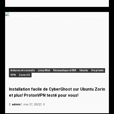
Astuces et conseils
Linux Mint
Réseautique et Wifi
Ubuntu
Vie privée
VPN
Zorin OS
Installation facile de CyberGhost sur Ubuntu Zorin
et plus! ProtonVPN testé pour vous!
admin
mai 27, 2022
0