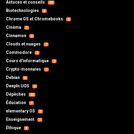
Astuces et conseils
29
Biotechnologies
3
Chrome OS et Chromebooks
2
Cinéma
1
Cinnamon
3
Clouds et nuages
7
Commodore
2
Cours d'informatique
2
Crypto-monnaies
1
Debian
6
DeepIn UOS
4
Dépêches
22
Éducation
7
elementary OS
5
Enseignement
7
Éthique
9