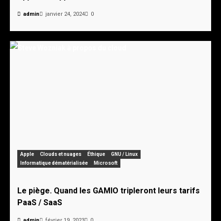
admin
janvier 24, 2024
0
Apple
Clouds et nuages
Éthique
GNU / Linux
Informatique dématérialisée
Microsoft
Le piège. Quand les GAMIO tripleront leurs tarifs
PaaS / SaaS
admin
février 19, 2023
0