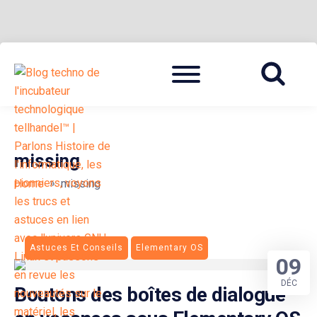
Skip
Menu
to
BLOG TECHNOLOGIQUE DU HUB | MIGRATION GNU LINUX
{ + }
content
missing
»
Home
missing
Astuces Et Conseils
Elementary OS
09
DÉC
Boutons des boîtes de dialogue