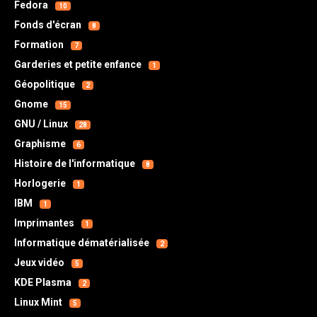
Fedora
10
Fonds d'écran
8
Formation
7
Garderies et petite enfance
1
Géopolitique
2
Gnome
15
GNU / Linux
28
Graphisme
6
Histoire de l'informatique
8
Horlogerie
1
IBM
1
Imprimantes
1
Informatique dématérialisée
2
Jeux vidéo
5
KDE Plasma
2
Linux Mint
5