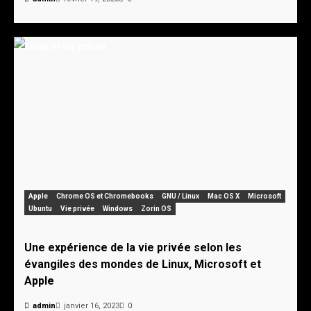
Apple
Chrome OS et Chromebooks
GNU / Linux
Mac OS X
Microsoft
Ubuntu
Vie privée
Windows
Zorin OS
Une expérience de la vie privée selon les
évangiles des mondes de Linux, Microsoft et
Apple
admin
janvier 16, 2023
0