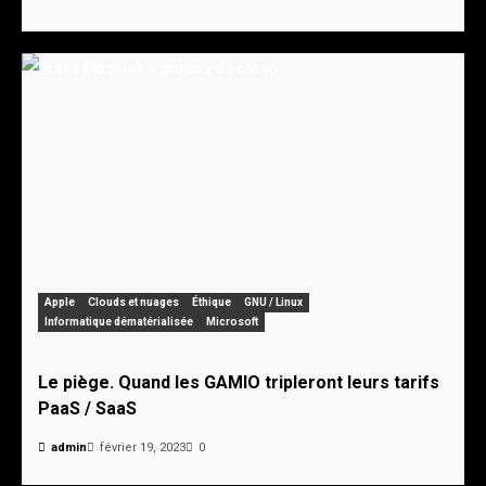
Apple
Clouds et nuages
Éthique
GNU / Linux
Informatique dématérialisée
Microsoft
Le piège. Quand les GAMIO tripleront leurs tarifs
PaaS / SaaS
admin
février 19, 2023
0