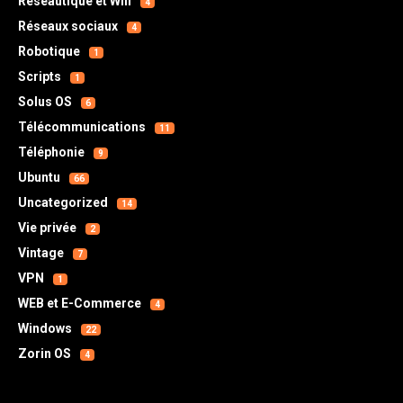
Réseautique et Wifi
4
Réseaux sociaux
4
Robotique
1
Scripts
1
Solus OS
6
Télécommunications
11
Téléphonie
9
Ubuntu
66
Uncategorized
14
Vie privée
2
Vintage
7
VPN
1
WEB et E-Commerce
4
Windows
22
Zorin OS
4