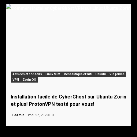
Astuces et conseils
Linux Mint
Réseautique et Wifi
Ubuntu
Vie privée
VPN
Zorin OS
Installation facile de CyberGhost sur Ubuntu Zorin
et plus! ProtonVPN testé pour vous!
admin
mai 27, 2022
0