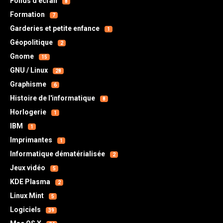
Fonds d'écran
8
Formation
7
Garderies et petite enfance
1
Géopolitique
2
Gnome
15
GNU / Linux
28
Graphisme
6
Histoire de l'informatique
8
Horlogerie
1
IBM
1
Imprimantes
1
Informatique dématérialisée
2
Jeux vidéo
5
KDE Plasma
2
Linux Mint
5
Logiciels
39