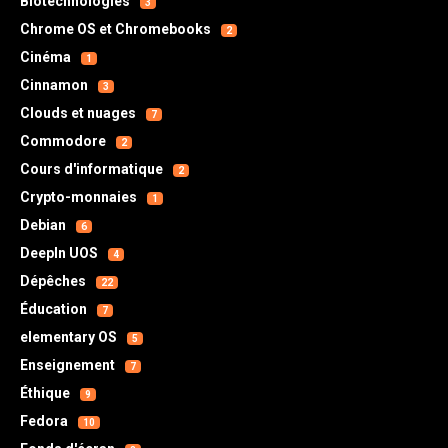
Biotechnologies
3
Chrome OS et Chromebooks
2
Cinéma
1
Cinnamon
3
Clouds et nuages
7
Commodore
2
Cours d'informatique
2
Crypto-monnaies
1
Debian
6
DeepIn UOS
4
Dépêches
22
Éducation
7
elementary OS
5
Enseignement
7
Éthique
9
Fedora
10