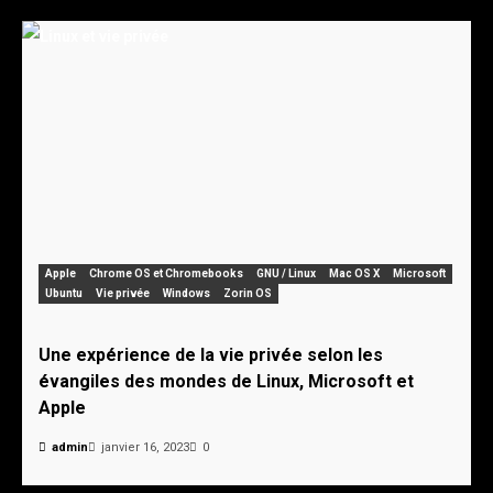
Apple
Chrome OS et Chromebooks
GNU / Linux
Mac OS X
Microsoft
Ubuntu
Vie privée
Windows
Zorin OS
Une expérience de la vie privée selon les
évangiles des mondes de Linux, Microsoft et
Apple
admin
janvier 16, 2023
0