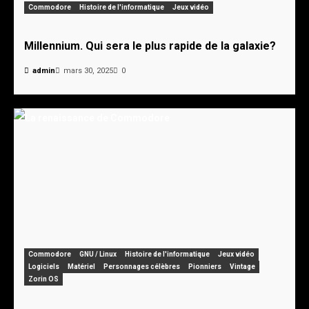
Commodore
Histoire de l'informatique
Jeux vidéo
Millennium. Qui sera le plus rapide de la galaxie?
admin
mars 30, 2025
0
Commodore
GNU / Linux
Histoire de l'informatique
Jeux vidéo
Logiciels
Matériel
Personnages célèbres
Pionniers
Vintage
Zorin OS