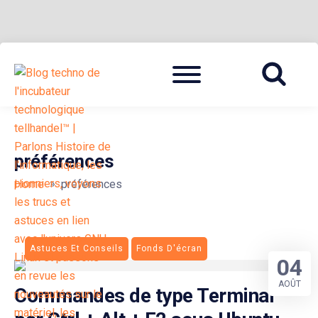
Skip
Menu
to
BLOG TECHNOLOGIQUE DU HUB | MIGRATION GNU LINUX
{ + }
content
préférences
»
Home
préférences
Astuces Et Conseils
Fonds D'écran
04
AOÛT
Commandes de type Terminal