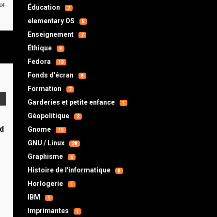
24
Éducation
7
elementary OS
5
Enseignement
7
Éthique
9
Fedora
10
Fonds d'écran
8
Formation
7
Garderies et petite enfance
1
Géopolitique
2
d
Gnome
15
GNU / Linux
28
s
Graphisme
6
Histoire de l'informatique
8
Horlogerie
1
IBM
1
Imprimantes
1