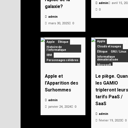
admin
avril 15, 20
galaxie?
0
admin
mars 30, 2025
0
Apple
Apple
Éthique
Clouds et nuages
Histoire de
l'informatique
Éthique
GNU / Linux
IBM
Informatique
dématérialisée
Personnages célèbres
Microsoft
Apple et
Le piège. Quan
l’Apparition des
les GAMIO
Surhommes
tripleront leur
tarifs PaaS /
admin
SaaS
janvier 24, 2024
0
admin
février 19, 2023
0