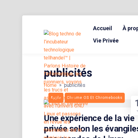
Skip
to
Accueil
À pro
content
BLOG TECHNOLOGIQUE DU HUB | MIGRATION GNU LINUX
{ + }
Vie Privée
publicités
»
Home
publicités
Apple
Chrome OS Et Chromebooks
Une expérience de la vie
privée selon les évangile