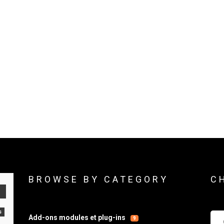
BROWSE BY CATEGORY
C
s
Che
Add-ons modules et plug-ins
9