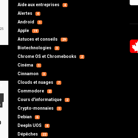
Aide aux entreprises
4
Alertes
4
Android
1
025
Apple
19
Astuces et conseils
29
Biotechnologies
3
Chrome OS et Chromebooks
2
Cinéma
1
Cinnamon
3
Clouds et nuages
7
Commodore
2
Cours d'informatique
2
s
Crypto-monnaies
1
s
Debian
6
0
DeepIn UOS
4
Dépêches
22