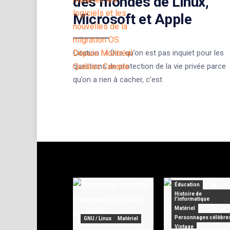
des mondes de Linux,
Microsoft et Apple
Citation : « Dire qu’on est pas inquiet pour les
questions de protection de la vie privée parce
qu’on a rien à cacher, c’est
Éducation
Histoire de
l'informatique
Matériel
Personnages célèbre
GNU / Linux
Matériel
Vintage