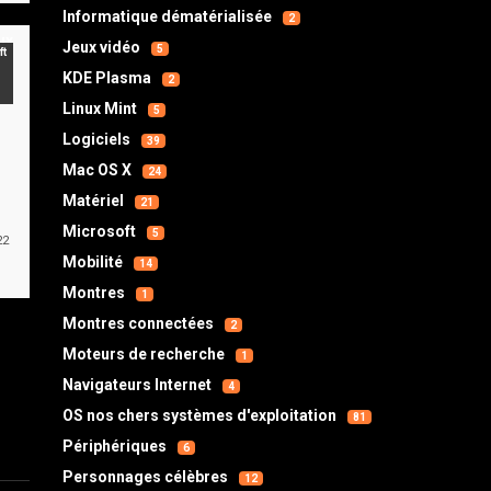
Informatique dématérialisée
2
Jeux vidéo
5
ft
KDE Plasma
2
Linux Mint
5
Logiciels
39
Mac OS X
24
Matériel
21
Microsoft
5
22
Mobilité
14
Montres
1
Montres connectées
2
Moteurs de recherche
1
Navigateurs Internet
4
OS nos chers systèmes d'exploitation
81
Périphériques
6
Personnages célèbres
12