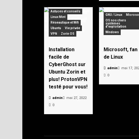
Astuces et conseils
GNU / Linux
Microso
Linux Mint
OS nos chers
Réseautique et Wifi
systèmes
d'exploitation
Ubuntu
Vie privée
Windows
VPN
Zorin OS
Installation
Microsoft, fan
facile de
de Linux
CyberGhost sur
admin
mai 17, 20
Ubuntu Zorin et
0
plus! ProtonVPN
testé pour vous!
admin
mai 27, 2022
0