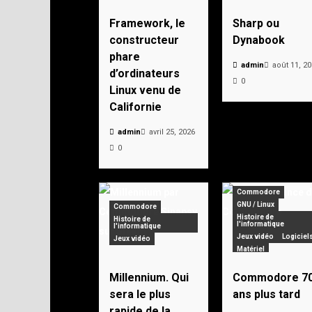
Framework, le
Sharp ou
constructeur
Dynabook
phare
admin
août 11, 2
d’ordinateurs
0
Linux venu de
Californie
admin
avril 25, 2026
0
Commodore
GNU / Linux
Commodore
Histoire de
Histoire de
l'informatique
l'informatique
Jeux vidéo
Logiciel
Jeux vidéo
Matériel
Personnages célèbre
Pionniers
Vintage
Millennium. Qui
Commodore 7
Zorin OS
sera le plus
ans plus tard
rapide de la