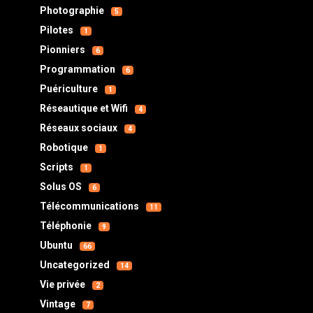
Photographie
5
Pilotes
1
Pionniers
6
Programmation
6
Puériculture
1
Réseautique et Wifi
4
Réseaux sociaux
4
Robotique
1
Scripts
1
Solus OS
6
Télécommunications
11
Téléphonie
9
Ubuntu
66
Uncategorized
14
Vie privée
2
Vintage
7