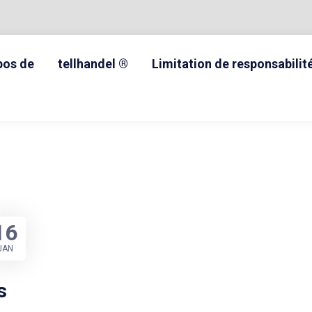
pos de
tellhandel ®
Limitation de responsabilit
16
JAN
s