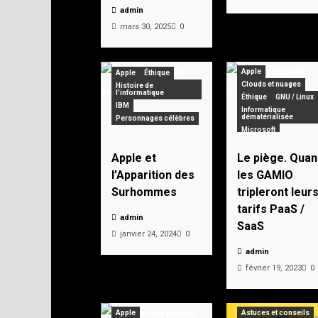
admin
mars 30, 2025
0
Apple
Apple
Éthique
Clouds et nuages
Histoire de
l'informatique
Éthique
GNU / Linux
IBM
Informatique
dématérialisée
Personnages célèbres
Microsoft
Apple et
Le piège. Quan
l’Apparition des
les GAMIO
Surhommes
tripleront leur
tarifs PaaS /
admin
SaaS
janvier 24, 2024
0
admin
février 19, 2023
0
Apple
Astuces et conseils