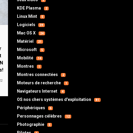
5
KDE Plasma
2
Linux Mint
5
Logiciels
39
Mac OS X
24
Matériel
21
r
Microsoft
5
t
Mobilité
14
PN
Montres
1
s!
Montres connectées
2
22
Moteurs de recherche
1
Navigateurs Internet
4
OS nos chers systèmes d'exploitation
81
Périphériques
6
Personnages célèbres
12
Photographie
5
Pilotes