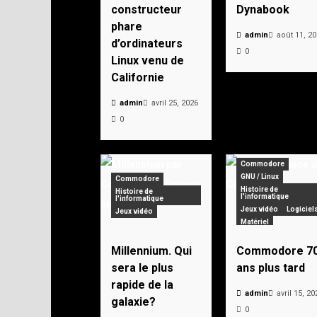
constructeur
Dynabook
phare
admin
août 11, 2
d’ordinateurs
0
Linux venu de
Californie
admin
avril 25, 2026
0
Commodore
GNU / Linux
Commodore
Histoire de
Histoire de
l'informatique
l'informatique
Jeux vidéo
Logiciel
Jeux vidéo
Matériel
Personnages célèbre
Pionniers
Vintage
Millennium. Qui
Commodore 7
Zorin OS
sera le plus
ans plus tard
rapide de la
admin
avril 15, 20
galaxie?
0