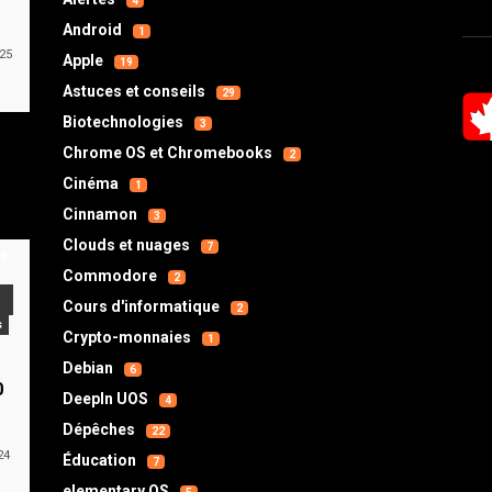
4
Android
1
025
Apple
19
Astuces et conseils
29
Biotechnologies
3
Chrome OS et Chromebooks
2
Cinéma
1
Cinnamon
3
Clouds et nuages
7
Commodore
2
Cours d'informatique
2
s
Crypto-monnaies
1
s
Debian
6
0
DeepIn UOS
4
Dépêches
22
24
Éducation
7
elementary OS