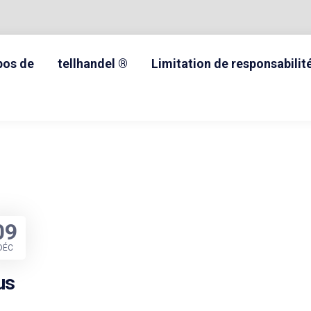
pos de
tellhandel ®
Limitation de responsabilit
09
DÉC
us