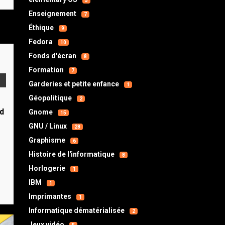
5
Enseignement
7
Éthique
9
Fedora
10
Fonds d'écran
8
Formation
7
Garderies et petite enfance
1
Géopolitique
2
d
Gnome
15
GNU / Linux
28
s
Graphisme
6
Histoire de l'informatique
8
Horlogerie
1
IBM
1
Imprimantes
1
Informatique dématérialisée
2
Jeux vidéo