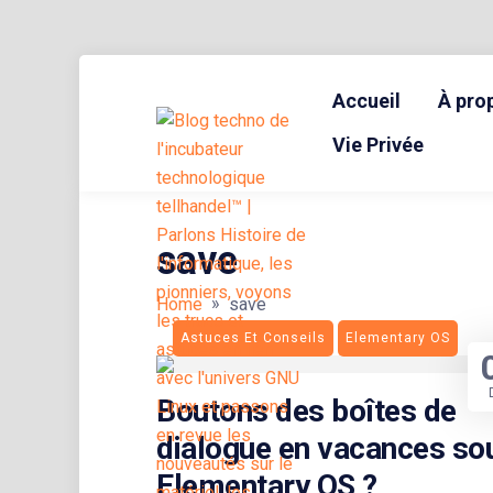
Skip
to
Accueil
À pro
content
BLOG TECHNOLOGIQUE DU HUB | MIGRATION GNU LINUX
{ + }
Vie Privée
save
»
Home
save
Astuces Et Conseils
Elementary OS
Boutons des boîtes de
dialogue en vacances so
Elementary OS ?