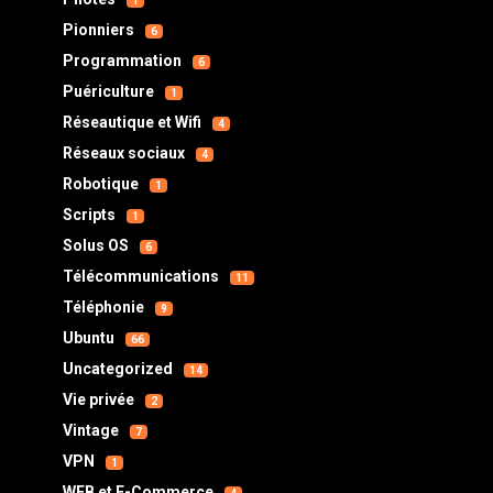
1
Pionniers
6
Programmation
6
Puériculture
1
Réseautique et Wifi
4
Réseaux sociaux
4
Robotique
1
Scripts
1
Solus OS
6
Télécommunications
11
Téléphonie
9
Ubuntu
66
Uncategorized
14
Vie privée
2
Vintage
7
VPN
1
WEB et E-Commerce