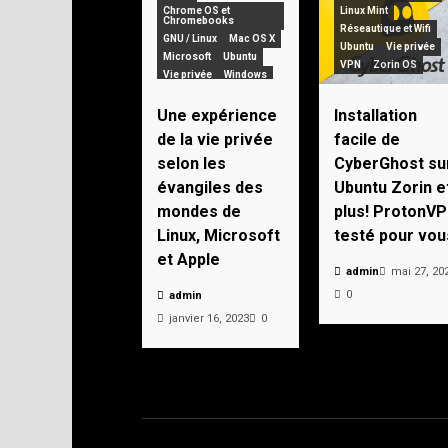
Chrome OS et
Linux Mint
Chromebooks
Réseautique et Wifi
GNU / Linux
Mac OS X
Ubuntu
Vie privée
Microsoft
Ubuntu
VPN
Zorin OS
Vie privée
Windows
Zorin OS
Une expérience
Installation
de la vie privée
facile de
selon les
CyberGhost su
évangiles des
Ubuntu Zorin e
mondes de
plus! ProtonV
Linux, Microsoft
testé pour vou
et Apple
admin
mai 27, 20
0
admin
janvier 16, 2023
0