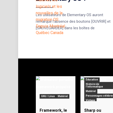
Les utilisateurs de Elementary OS auront
remarqué l’absence des boutons [OUVRIR] et
[SAUVEGARDER] dans les boîtes de
Éducation
Histoire de
l'informatique
Matériel
Personnages célèbre
GNU / Linux
Matériel
Vintage
Framework, le
Sharp ou