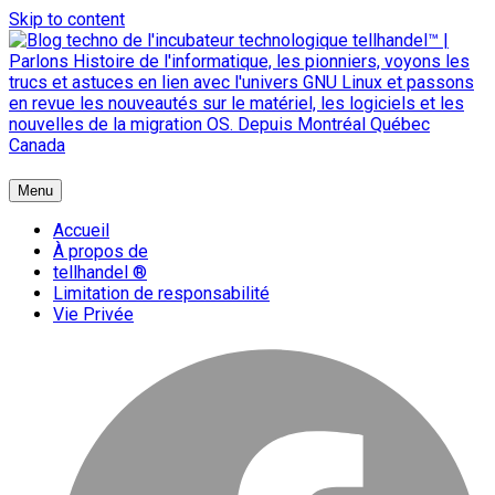
Skip to content
{ + }
Menu
blog technologique du hub | migration GNU Linux
Accueil
À propos de
tellhandel ®
Limitation de responsabilité
Vie Privée