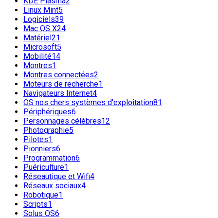
KDE Plasma
2
Linux Mint
5
Logiciels
39
Mac OS X
24
Matériel
21
Microsoft
5
Mobilité
14
Montres
1
Montres connectées
2
Moteurs de recherche
1
Navigateurs Internet
4
OS nos chers systèmes d'exploitation
81
Périphériques
6
Personnages célèbres
12
Photographie
5
Pilotes
1
Pionniers
6
Programmation
6
Puériculture
1
Réseautique et Wifi
4
Réseaux sociaux
4
Robotique
1
Scripts
1
Solus OS
6