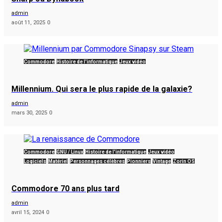
admin
août 11, 2025
0
Commodore
Histoire de l'informatique
Jeux vidéo
Millennium. Qui sera le plus rapide de la galaxie?
admin
mars 30, 2025
0
Commodore
GNU / Linux
Histoire de l'informatique
Jeux vidéo
Logiciels
Matériel
Personnages célèbres
Pionniers
Vintage
Zorin OS
Commodore 70 ans plus tard
admin
avril 15, 2024
0