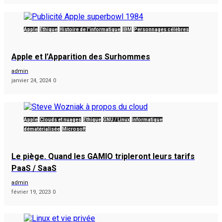
Apple
Éthique
Histoire de l'informatique
IBM
Personnages célèbres
Apple et l’Apparition des Surhommes
admin
janvier 24, 2024
0
Apple
Clouds et nuages
Éthique
GNU / Linux
Informatique
dématérialisée
Microsoft
Le piège. Quand les GAMIO tripleront leurs tarifs
PaaS / SaaS
admin
février 19, 2023
0