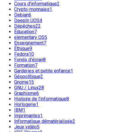
Cours d'informatique
2
Crypto-monnaies
1
Debian
6
DeepIn UOS
4
Dépêches
22
Éducation
7
elementary OS
5
Enseignement
7
Éthique
9
Fedora
10
Fonds d'écran
8
Formation
7
Garderies et petite enfance
1
Géopolitique
2
Gnome
15
GNU / Linux
28
Graphisme
6
Histoire de l'informatique
8
Horlogerie
1
IBM
1
Imprimantes
1
Informatique dématérialisée
2
Jeux vidéo
5