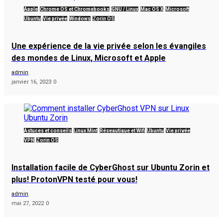
Apple
Chrome OS et Chromebooks
GNU / Linux
Mac OS X
Microsoft
Ubuntu
Vie privée
Windows
Zorin OS
Une expérience de la vie privée selon les évangiles
des mondes de Linux, Microsoft et Apple
admin
janvier 16, 2023
0
Astuces et conseils
Linux Mint
Réseautique et Wifi
Ubuntu
Vie privée
VPN
Zorin OS
Installation facile de CyberGhost sur Ubuntu Zorin et
plus! ProtonVPN testé pour vous!
admin
mai 27, 2022
0