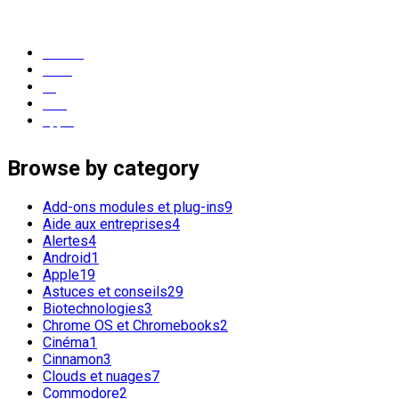
popular tags
Ubuntu
Linux
os
GNU
apple
Browse by category
Add-ons modules et plug-ins
9
Aide aux entreprises
4
Alertes
4
Android
1
Apple
19
Astuces et conseils
29
Biotechnologies
3
Chrome OS et Chromebooks
2
Cinéma
1
Cinnamon
3
Clouds et nuages
7
Commodore
2