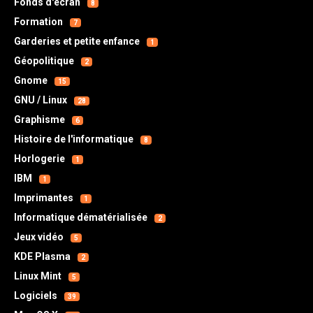
Fonds d'écran
8
Formation
7
Garderies et petite enfance
1
Géopolitique
2
Gnome
15
GNU / Linux
28
Graphisme
6
Histoire de l'informatique
8
Horlogerie
1
IBM
1
Imprimantes
1
Informatique dématérialisée
2
Jeux vidéo
5
KDE Plasma
2
Linux Mint
5
Logiciels
39