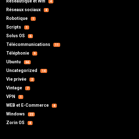
Réseautique et Wifi
4
Réseaux sociaux
4
Robotique
1
Scripts
1
Solus OS
6
Télécommunications
11
Téléphonie
9
Ubuntu
66
Uncategorized
14
Vie privée
2
Vintage
7
VPN
1
WEB et E-Commerce
4
Windows
22
Zorin OS
4