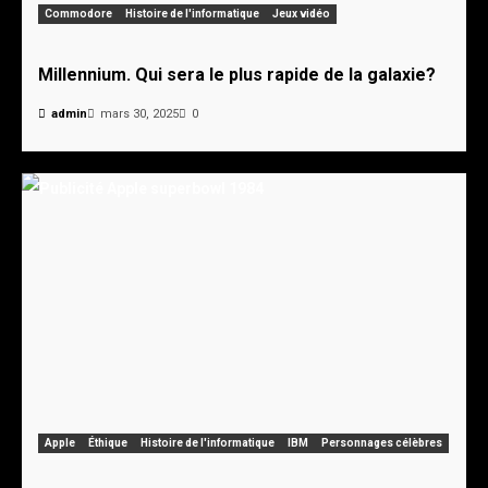
Commodore
Histoire de l'informatique
Jeux vidéo
Millennium. Qui sera le plus rapide de la galaxie?
admin
mars 30, 2025
0
Apple
Éthique
Histoire de l'informatique
IBM
Personnages célèbres