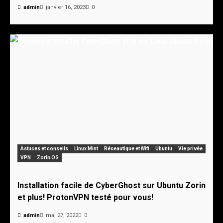
admin
janvier 16, 2023
0
Astuces et conseils
Linux Mint
Réseautique et Wifi
Ubuntu
Vie privée
VPN
Zorin OS
Installation facile de CyberGhost sur Ubuntu Zorin
et plus! ProtonVPN testé pour vous!
admin
mai 27, 2022
0