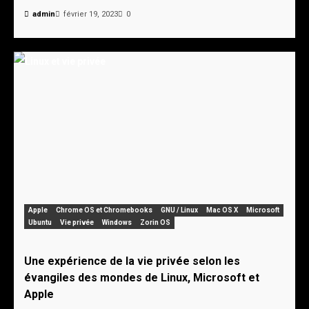
admin
février 19, 2023
0
Apple
Chrome OS et Chromebooks
GNU / Linux
Mac OS X
Microsoft
Ubuntu
Vie privée
Windows
Zorin OS
Une expérience de la vie privée selon les
évangiles des mondes de Linux, Microsoft et
Apple