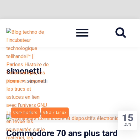
Skip
Menu
to
BLOG TECHNOLOGIQUE DU HUB | MIGRATION GNU LINUX
{ + }
content
simonetti
»
Home
simonetti
Commodore
GNU / Linux
15
AVR
Commodore 70 ans plus tard