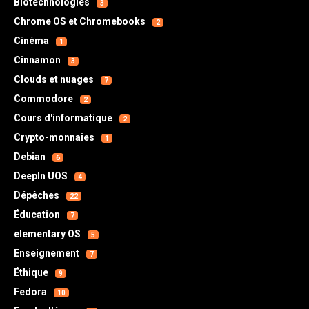
Biotechnologies
3
Chrome OS et Chromebooks
2
Cinéma
1
Cinnamon
3
Clouds et nuages
7
Commodore
2
Cours d'informatique
2
Crypto-monnaies
1
Debian
6
DeepIn UOS
4
Dépêches
22
Éducation
7
elementary OS
5
Enseignement
7
Éthique
9
Fedora
10