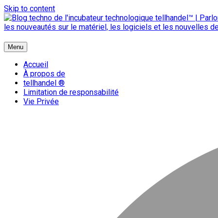
Skip to content
{ + }
Menu
blog technologique du hub | migration GNU Linux
Accueil
À propos de
tellhandel ®
Limitation de responsabilité
Vie Privée