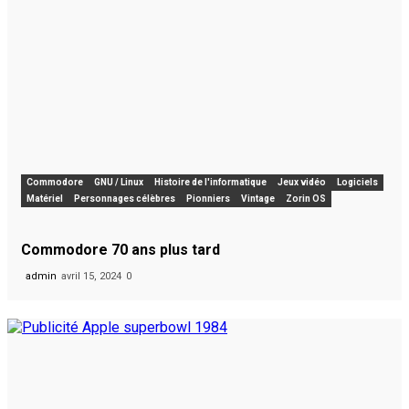
Commodore
GNU / Linux
Histoire de l'informatique
Jeux vidéo
Logiciels
Matériel
Personnages célèbres
Pionniers
Vintage
Zorin OS
Commodore 70 ans plus tard
admin
avril 15, 2024
0