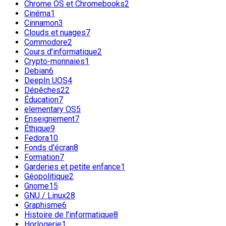
Chrome OS et Chromebooks
2
Cinéma
1
Cinnamon
3
Clouds et nuages
7
Commodore
2
Cours d'informatique
2
Crypto-monnaies
1
Debian
6
DeepIn UOS
4
Dépêches
22
Éducation
7
elementary OS
5
Enseignement
7
Éthique
9
Fedora
10
Fonds d'écran
8
Formation
7
Garderies et petite enfance
1
Géopolitique
2
Gnome
15
GNU / Linux
28
Graphisme
6
Histoire de l'informatique
8
Horlogerie
1