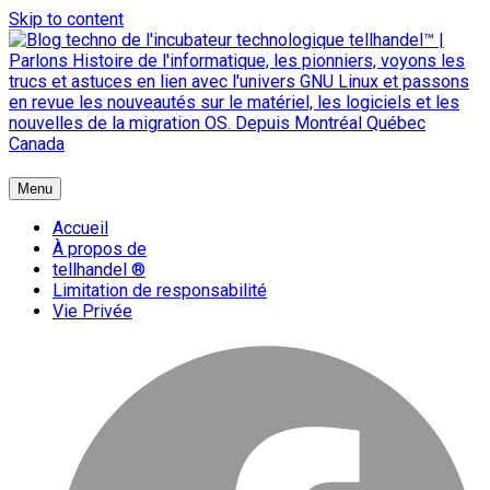
Skip to content
{ + }
Menu
blog technologique du hub | migration GNU Linux
Accueil
À propos de
tellhandel ®
Limitation de responsabilité
Vie Privée