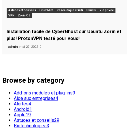
Astuces et conseils
Linux Mint
Réseautique et Wifi
Ubuntu
Vie privée
VPN
Zorin OS
Installation facile de CyberGhost sur Ubuntu Zorin et
plus! ProtonVPN testé pour vous!
admin
mai 27, 2022
0
Popular Tags
Ubuntu
Linux
os
GNU
apple
Browse by category
Add-ons modules et plug-ins
9
Aide aux entreprises
4
Alertes
4
Android
1
Apple
19
Astuces et conseils
29
Biotechnologies
3