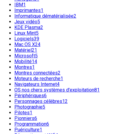
IBM
1
Imprimantes
1
Informatique dématérialisée
2
Jeux vidéo
5
KDE Plasma
2
Linux Mint
5
Logiciels
39
Mac OS X
24
Matériel
21
Microsoft
5
Mobilité
14
Montres
1
Montres connectées
2
Moteurs de recherche
1
Navigateurs Internet
4
OS nos chers systèmes d'exploitation
81
Périphériques
6
Personnages célèbres
12
Photographie
5
Pilotes
1
Pionniers
6
Programmation
6
Puériculture
1