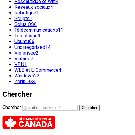
Réseautique et Wifi
4
Réseaux sociaux
4
Robotique
1
Scripts
1
Solus OS
6
Télécommunications
11
Téléphonie
9
Ubuntu
66
Uncategorized
14
Vie privée
2
Vintage
7
VPN
1
WEB et E-Commerce
4
Windows
22
Zorin OS
4
Chercher
Chercher