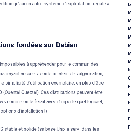
édition qu’aucun autre système d’exploitation n’égale à
L
M
M
M
M
utions fondées sur Debian
M
M
M
r impossibles à appréhender pour le commun des
N
s n’ayant aucune volonté ni talent de vulgarisation,
O
ne simplicité d’utilisation exemplaire, en plus d’être
P
0 (Quental Quetzal). Ces distributions peuvent être
P
ws comme on le ferait avec n’importe quel logiciel,
P
options d’installation !)
P
P
P
OS stable et solide (sa base Unix a servi dans les