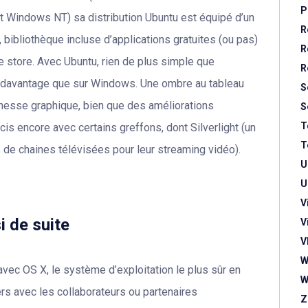
P
t Windows NT) sa distribution Ubuntu est équipé d’un
R
, bibliothèque incluse d’applications gratuites (ou pas)
R
e store. Avec Ubuntu, rien de plus simple que
R
iel, davantage que sur Windows. Une ombre au tableau
S
esse graphique, bien que des améliorations
S
T
is encore avec certains greffons, dont Silverlight (un
T
s de chaines télévisées pour leur streaming vidéo).
U
U
V
i de suite
V
V
W
avec OS X, le système d’exploitation le plus sûr en
W
rs avec les collaborateurs ou partenaires
Z