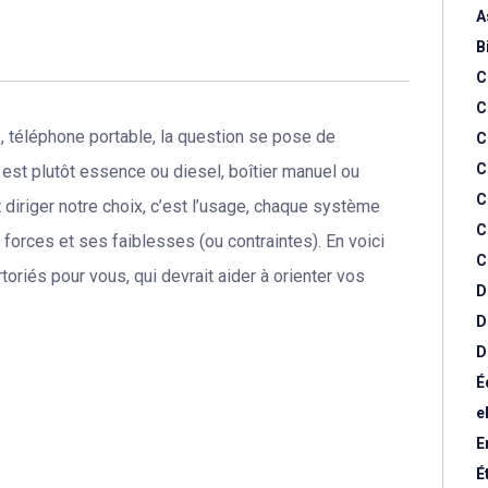
A
B
C
C
te, téléphone portable, la question se pose de
C
C
est plutôt essence ou diesel, boîtier manuel ou
C
it diriger notre choix, c’est l’usage, chaque système
C
forces et ses faiblesses (ou contraintes). En voici
C
oriés pour vous, qui devrait aider à orienter vos
D
D
D
É
e
E
É