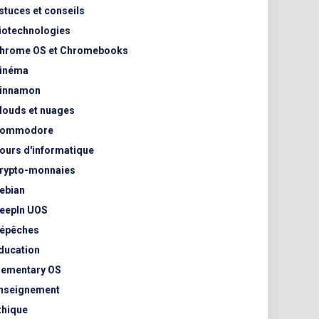
stuces et conseils
iotechnologies
hrome OS et Chromebooks
inéma
innamon
louds et nuages
ommodore
ours d'informatique
rypto-monnaies
ebian
eepIn UOS
épêches
ducation
lementary OS
nseignement
thique