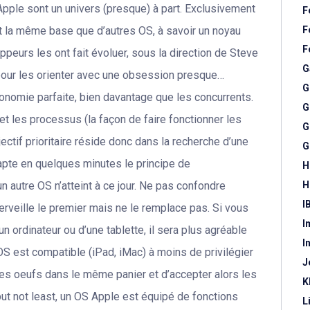
pple sont un univers (presque) à part. Exclusivement
F
nt la même base que d’autres OS, à savoir un noyau
F
F
peurs les ont fait évoluer, sous la direction de Steve
G
pour les orienter avec une obsession presque…
G
onomie parfaite, bien davantage que les concurrents.
G
et les processus (la façon de faire fonctionner les
G
ectif prioritaire réside donc dans la recherche d’une
G
 capte en quelques minutes le principe de
H
n autre OS n’atteint à ce jour. Ne pas confondre
H
I
rveille le premier mais ne le remplace pas. Si vous
I
n ordinateur ou d’une tablette, il sera plus agréable
I
’OS est compatible (iPad, iMac) à moins de privilégier
J
s les oeufs dans le même panier et d’accepter alors les
K
 but not least, un OS Apple est équipé de fonctions
L