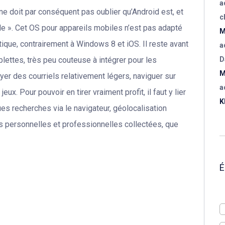
a
ne doit par conséquent pas oublier qu’Android est, et
c
gle ». Cet OS pour appareils mobiles n’est pas adapté
M
ique, contrairement à Windows 8 et iOS. Il reste avant
a
lettes, très peu couteuse à intégrer pour les
D
M
oyer des courriels relativement légers, naviguer sur
a
ux. Pour pouvoir en tirer vraiment profit, il faut y lier
K
s recherches via le navigateur, géolocalisation
s personnelles et professionnelles collectées, que