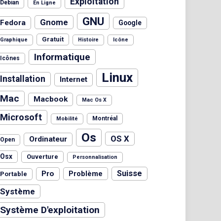
Exploitation
Debian
En Ligne
GNU
Gnome
Fedora
Google
Gratuit
Graphique
Histoire
Icône
Informatique
Icônes
Linux
Installation
Internet
Mac
Macbook
Mac Os X
Microsoft
Montréal
Mobilité
Os
OS X
Ordinateur
Open
Osx
Ouverture
Personnalisation
Suisse
Pro
Problème
Portable
Système
Système D'exploitation