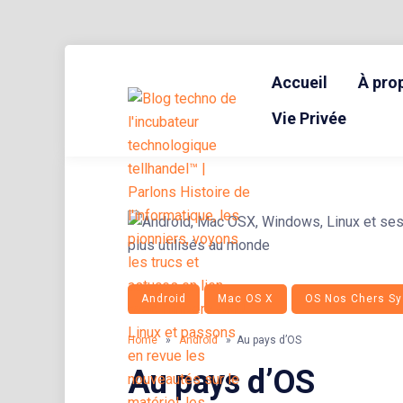
Skip
to
Accueil
À pro
content
BLOG TECHNOLOGIQUE DU HUB | MIGRATION GNU LINUX
{ + }
Vie Privée
Android
Mac OS X
OS Nos Chers Sy
Home
»
Android
» Au pays d’OS
Au pays d’OS