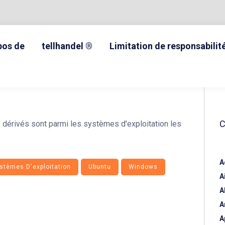
pos de
tellhandel ®
Limitation de responsabilit
A
stèmes D'exploitation
Ubuntu
Windows
A
A
A
A