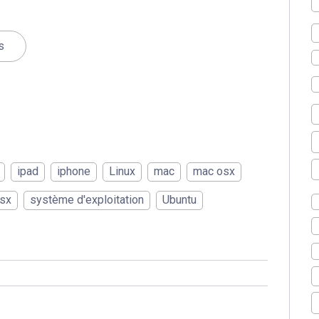
s
ipad
iphone
Linux
mac
mac osx
sx
système d'exploitation
Ubuntu