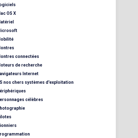
ogiciels
ac OS X
atériel
icrosoft
obilité
ontres
ontres connectées
oteurs de recherche
avigateurs Internet
S nos chers systèmes d'exploitation
ériphériques
ersonnages célèbres
hotographie
ilotes
ionniers
rogrammation