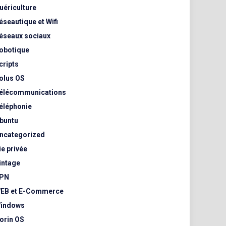
uériculture
éseautique et Wifi
éseaux sociaux
obotique
cripts
olus OS
élécommunications
éléphonie
buntu
ncategorized
ie privée
intage
PN
EB et E-Commerce
indows
orin OS