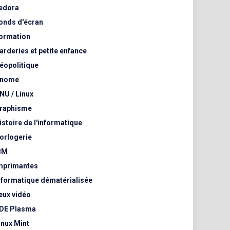
edora
onds d'écran
ormation
arderies et petite enfance
éopolitique
nome
NU / Linux
raphisme
istoire de l'informatique
orlogerie
BM
mprimantes
nformatique dématérialisée
eux vidéo
DE Plasma
inux Mint