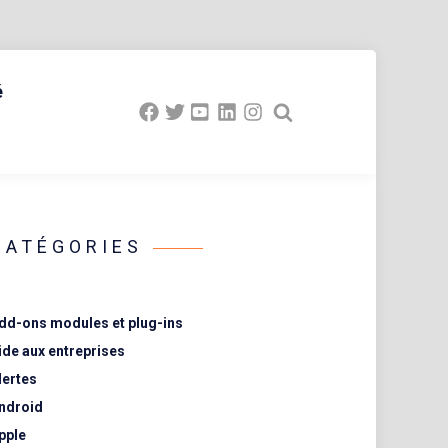
é
CATÉGORIES
dd-ons modules et plug-ins
ide aux entreprises
lertes
ndroid
pple