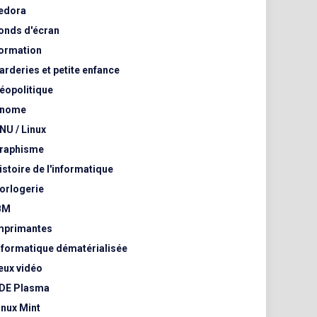
edora
onds d'écran
ormation
arderies et petite enfance
éopolitique
nome
NU / Linux
raphisme
istoire de l'informatique
orlogerie
BM
mprimantes
nformatique dématérialisée
eux vidéo
DE Plasma
inux Mint