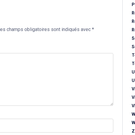
P
R
R
es champs obligatoires sont indiqués avec
*
R
S
S
T
T
U
U
V
V
V
W
W
Z