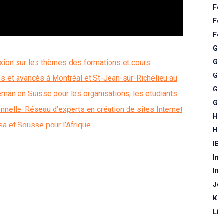
F
F
F
G
exion sur les thèmes des formations et cours
G
G
es et avancés à Montréal et St-Jean-sur-Richelieu au
G
man en Suisse pour les organisations, les étudiants
G
nelle. Réseau d’experts en création de sites Internet
H
a et Sousse pour l’Afrique.
H
I
I
I
J
K
L