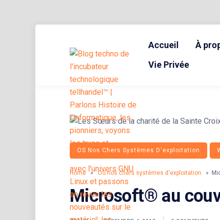
Skip
to
Accueil
À pro
content
BLOG TECHNOLOGIQUE DU HUB | MIGRATION GNU LINUX
{ + }
Vie Privée
OS Nos Chers Systèmes D'exploitation
Home
»
OS nos chers systèmes d'exploitation
» Mic
Microsoft® au cou