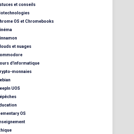
stuces et conseils
iotechnologies
hrome OS et Chromebooks
inéma
innamon
louds et nuages
ommodore
ours d'informatique
rypto-monnaies
ebian
eepIn UOS
épêches
ducation
lementary OS
nseignement
thique