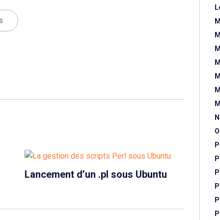
L
s
M
M
M
M
M
M
M
N
O
P
P
Lancement d’un .pl sous Ubuntu
P
P
P
P