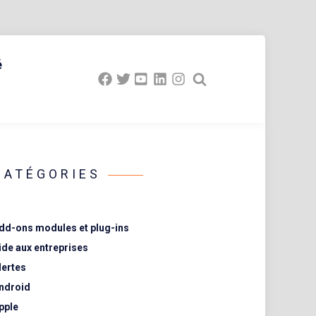
é
CATÉGORIES
dd-ons modules et plug-ins
ide aux entreprises
lertes
ndroid
pple