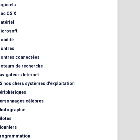
ogiciels
ac OS X
atériel
icrosoft
obilité
ontres
ontres connectées
oteurs de recherche
avigateurs Internet
S nos chers systèmes d'exploitation
ériphériques
ersonnages célèbres
hotographie
ilotes
ionniers
rogrammation