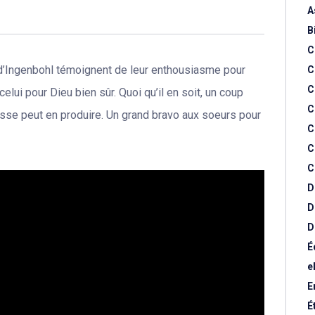
A
B
C
x d’Ingenbohl témoignent de leur enthousiasme pour
C
C
ui pour Dieu bien sûr. Quoi qu’il en soit, un coup
C
se peut en produire. Un grand bravo aux soeurs pour
C
C
C
D
D
D
É
e
E
É