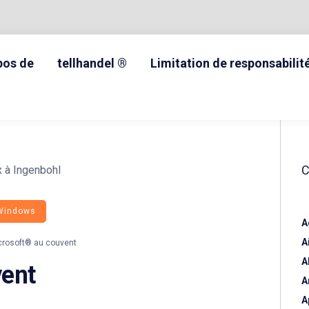
pos de
tellhandel ®
Limitation de responsabilit
Windows
A
A
rosoft® au couvent
A
vent
A
A