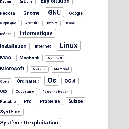
Exploitation
Debian
En Ligne
GNU
Gnome
Fedora
Google
Gratuit
Graphique
Histoire
Icône
Informatique
Icônes
Linux
Installation
Internet
Mac
Macbook
Mac Os X
Microsoft
Montréal
Mobilité
Os
OS X
Ordinateur
Open
Osx
Ouverture
Personnalisation
Suisse
Pro
Problème
Portable
Système
Système D'exploitation