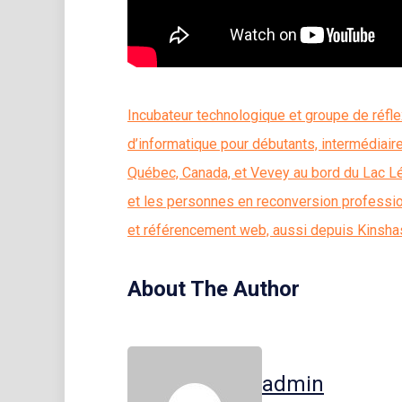
Incubateur technologique et groupe de réfl
d’informatique pour débutants, intermédiair
Québec, Canada, et Vevey au bord du Lac Lé
et les personnes en reconversion profession
et référencement web, aussi depuis Kinshas
About The Author
admin