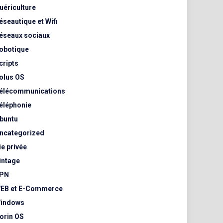
uériculture
éseautique et Wifi
éseaux sociaux
obotique
cripts
olus OS
élécommunications
éléphonie
buntu
ncategorized
ie privée
intage
PN
EB et E-Commerce
indows
orin OS