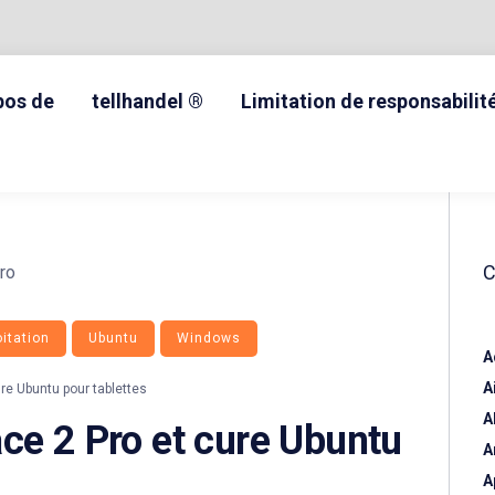
pos de
tellhandel ®
Limitation de responsabilit
itation
Ubuntu
Windows
A
A
re Ubuntu pour tablettes
A
ce 2 Pro et cure Ubuntu
A
A