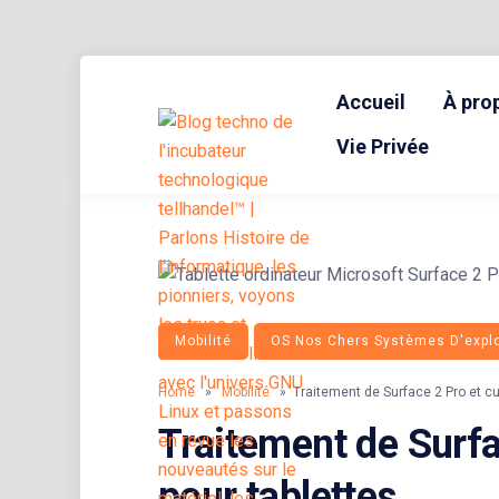
Skip
to
Accueil
À pro
content
BLOG TECHNOLOGIQUE DU HUB | MIGRATION GNU LINUX
{ + }
Vie Privée
Mobilité
OS Nos Chers Systèmes D'explo
Home
»
Mobilité
» Traitement de Surface 2 Pro et cu
Traitement de Surfa
pour tablettes