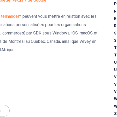
tablette Nexus 7 de Google
P
R
e
tellhandel
™ peuvent vous mettre en relation avec les
R
ications personnalisées pour les organisations
R
ies, commerces) par SDK sous Windows, iOS, macOS et
S
S
es de Montréal au Québec, Canada, ainsi que Vevey en
T
’Afrique.
T
U
U
V
V
V
W
W
s
Z