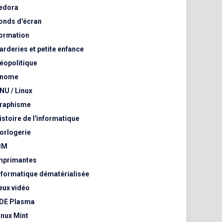
edora
onds d'écran
ormation
arderies et petite enfance
éopolitique
nome
NU / Linux
raphisme
istoire de l'informatique
orlogerie
BM
mprimantes
nformatique dématérialisée
eux vidéo
DE Plasma
inux Mint