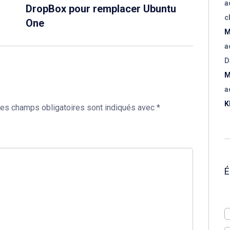
a
DropBox pour remplacer Ubuntu
c
One
M
a
D
M
a
K
es champs obligatoires sont indiqués avec
*