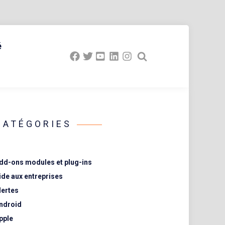
é
CATÉGORIES
dd-ons modules et plug-ins
ide aux entreprises
lertes
ndroid
pple