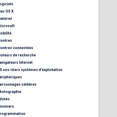
ogiciels
ac OS X
atériel
icrosoft
obilité
ontres
ontres connectées
oteurs de recherche
avigateurs Internet
S nos chers systèmes d'exploitation
ériphériques
ersonnages célèbres
hotographie
ilotes
ionniers
rogrammation