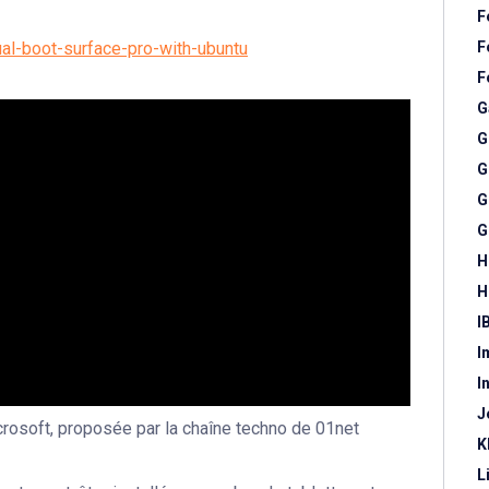
F
al-boot-surface-pro-with-ubuntu
F
F
G
G
G
G
G
H
H
I
I
I
J
crosoft, proposée par la chaîne techno de 01net
K
L