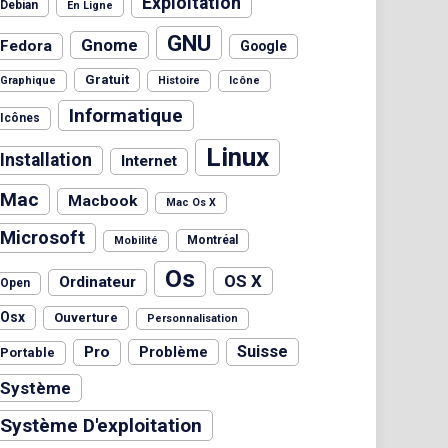
Exploitation
Debian
En Ligne
GNU
Gnome
Fedora
Google
Gratuit
Graphique
Histoire
Icône
Informatique
Icônes
Linux
Installation
Internet
Mac
Macbook
Mac Os X
Microsoft
Montréal
Mobilité
Os
OS X
Ordinateur
Open
Osx
Ouverture
Personnalisation
Suisse
Pro
Problème
Portable
Système
Système D'exploitation