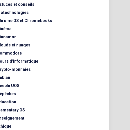
stuces et conseils
iotechnologies
hrome OS et Chromebooks
inéma
innamon
louds et nuages
ommodore
ours d'informatique
rypto-monnaies
ebian
eepIn UOS
épêches
ducation
lementary OS
nseignement
thique