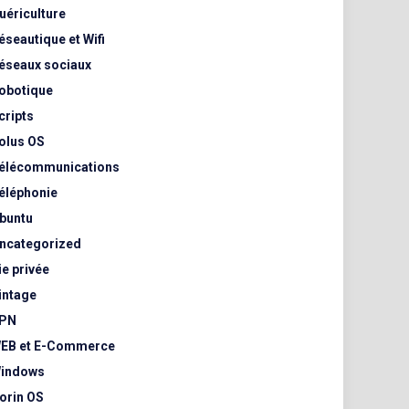
uériculture
éseautique et Wifi
éseaux sociaux
obotique
cripts
olus OS
élécommunications
éléphonie
buntu
ncategorized
ie privée
intage
PN
EB et E-Commerce
indows
orin OS