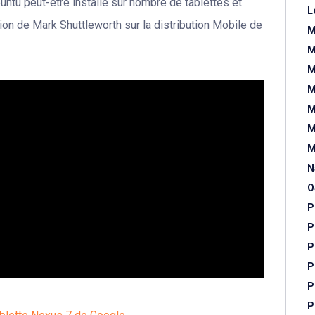
ntu peut-être installé sur nombre de tablettes et
L
ion de Mark Shuttleworth sur la distribution Mobile de
M
M
M
M
M
M
M
N
O
P
P
P
P
P
P