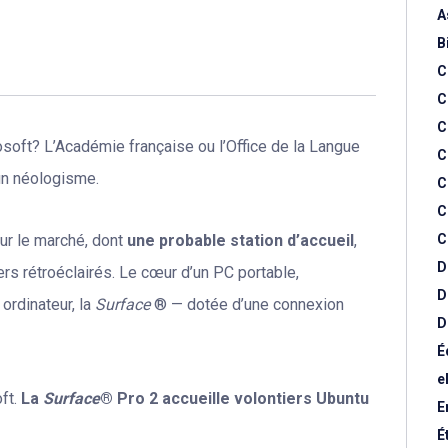
A
B
C
C
C
soft? L’Académie française ou l’Office de la Langue
C
un néologisme.
C
C
ur le marché, dont
une probable station d’accueil
,
C
D
ers rétroéclairés. Le cœur d’un PC portable,
D
 ordinateur, la
Surface
® — dotée d’une connexion
D
É
e
ft.
La
Surface
® Pro 2 accueille volontiers Ubuntu
E
É